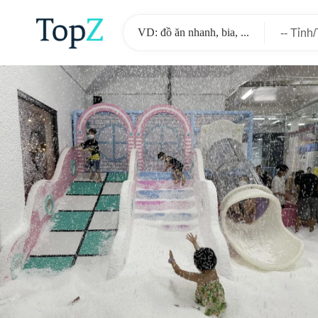
-- Tỉnh
-