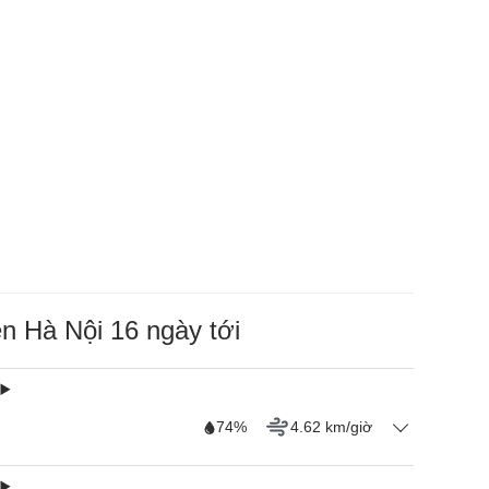
ên Hà Nội 16 ngày tới
74%
4.62 km/giờ