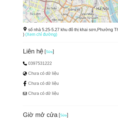
số nhà 5.25-5.27 khu đô thị khai sơn,Phường 
)
(Xem chỉ đường)
Liên hệ
[
]
Sửa
0397531222
Chưa có dữ liệu
Chưa có dữ liệu
Các trò chơi cảm giác mạnh: Xe điện đụng, bắn máy
người, đua ô tô mô phòng 3D…..
Chưa có dữ liệu
Giờ mở cửa
[
]
Sửa