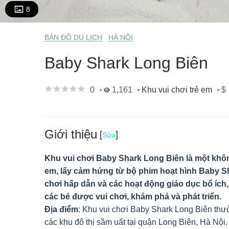
8
BẢN ĐỒ DU LỊCH
HÀ NỘI
Baby Shark Long Biên
0
1,161
$
Khu vui chơi trẻ em
Giới thiệu
[
]
Sửa
Khu vui chơi Baby Shark Long Biên là một không 
em, lấy cảm hứng từ bộ phim hoạt hình Baby Sha
chơi hấp dẫn và các hoạt động giáo dục bổ ích,
các bé được vui chơi, khám phá và phát triển.
Địa điểm
: Khu vui chơi Baby Shark Long Biên thư
các khu đô thị sầm uất tại quận Long Biên, Hà Nội.