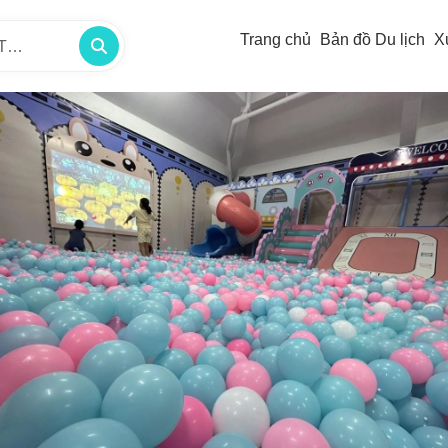
Trang chủ
Bản đồ Du lịch
X
/TP -