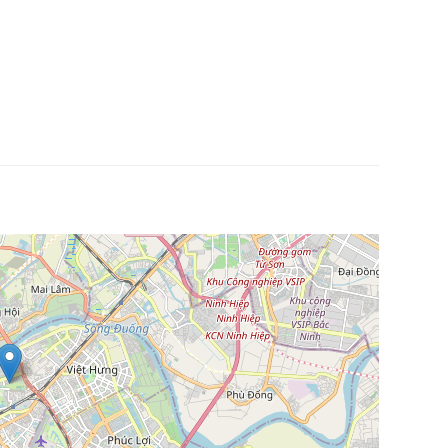
nhà tuyết
, nhà bóng, thú nhín, nhà vận động, nhà sasuke,….