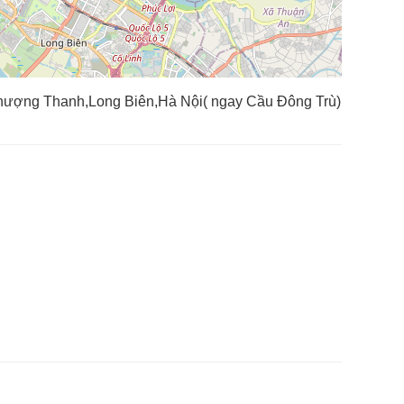
Thượng Thanh,Long Biên,Hà Nội( ngay Cầu Đông Trù)
 bay F35, đấm bốc, trò chơi tranh giành ghế cho 4