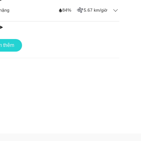
nặng
84%
5.67 km/giờ
t năm 2024
56%
4.18 km/giờ
 thêm
52%
4.34 km/giờ
50%
4.36 km/giờ
nặng
65%
5.13 km/giờ