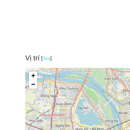
Khu 
Các trò chơi vận động, mạo hiểm, thể lực: Nhà hơi
Vị trí
[
]
Sửa
+
−