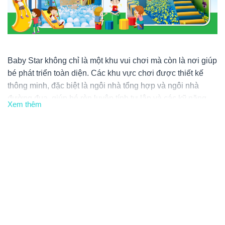
Baby Star không chỉ là một khu vui chơi mà còn là nơi giúp
bé phát triển toàn diện. Các khu vực chơi được thiết kế
thông minh, đặc biệt là ngôi nhà tổng hợp và ngôi nhà
đường đua, giúp bé rèn luyện tính tự lập và các kỹ năng
Xem thêm
sống. Bên cạnh đó, không gian thoải mái cho bố mẹ cũng
là một điểm cộng lớn của Baby Star.