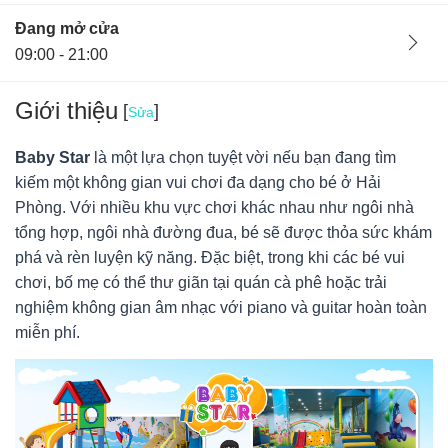
Đang mở cửa
09:00 - 21:00
Giới thiệu
[
]
Sửa
Baby Star
là một lựa chọn tuyệt vời nếu bạn đang tìm
kiếm một không gian vui chơi đa dạng cho bé ở Hải
Phòng. Với nhiều khu vực chơi khác nhau như ngôi nhà
tổng hợp, ngôi nhà đường đua, bé sẽ được thỏa sức khám
phá và rèn luyện kỹ năng. Đặc biệt, trong khi các bé vui
chơi, bố mẹ có thể thư giãn tại quán cà phê hoặc trải
nghiệm không gian âm nhạc với piano và guitar hoàn toàn
miễn phí.
Ban quản lý
08/10/24
Hà Nội, Việt Nam
Baby Star Hải Phòng