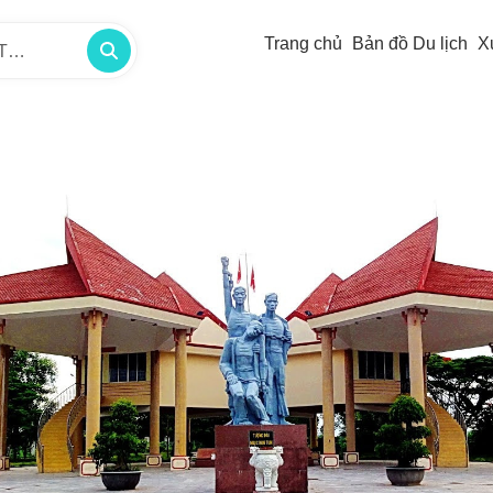
Trang chủ
Bản đồ Du lịch
X
/TP -