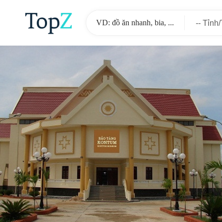
-- Tỉnh
-