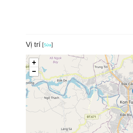
Vị trí
[
]
Sửa
+
−