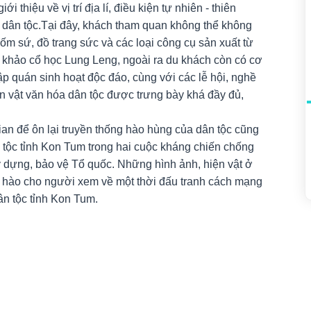
thiệu về vị trí địa lí, điều kiện tự nhiên - thiên
c dân tộc.Tại đây, khách tham quan không thể không
gốm
sứ, đồ
trang sức
và các loại công cụ sản xuất từ
chỉ khảo cổ học Lung Leng, ngoài ra du khách còn có cơ
ập quán sinh hoạt độc đáo, cùng với các lễ hội, nghề
 vật văn hóa dân tộc được trưng bày khá đầy đủ,
ian để ôn lại truyền thống hào hùng của dân tộc cũng
tộc tỉnh Kon Tum trong hai cuộc kháng chiến chống
 dựng, bảo vệ Tổ quốc. Những hình ảnh, hiện vật ở
 hào cho người xem về một thời đấu tranh cách mạng
ân tộc tỉnh Kon Tum.