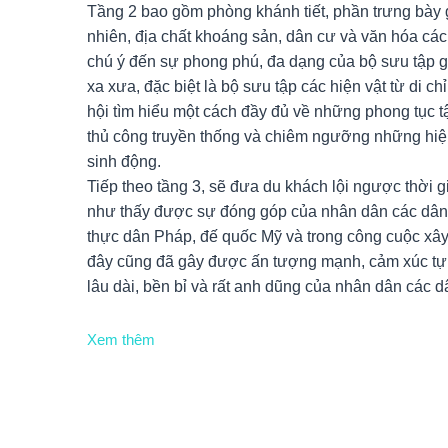
Tầng 2 bao gồm phòng khánh tiết, phần trưng bày giới 
nhiên, địa chất khoáng sản, dân cư và văn hóa cá
chú ý đến sự phong phú, đa dạng của bộ sưu tập
xa xưa, đặc biệt là bộ sưu tập các hiện vật từ di 
hội tìm hiểu một cách đầy đủ về những phong tục t
thủ công truyền thống và chiêm ngưỡng những hiện
sinh động.
Tiếp theo tầng 3, sẽ đưa du khách lội ngược thời g
như thấy được sự đóng góp của nhân dân các dân 
thực dân Pháp, đế quốc Mỹ và trong công cuộc xây
đây cũng đã gây được ấn tượng mạnh, cảm xúc tự
lâu dài, bền bỉ và rất anh dũng của nhân dân các d
Xem thêm