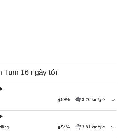
on Tum 16 ngày tới
59%
3.26 km/giờ
 đãng
54%
3.81 km/giờ