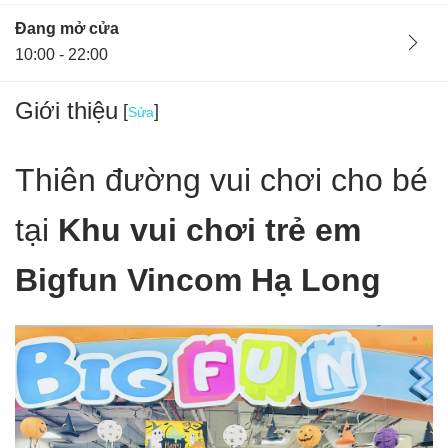
Đang mở cửa
10:00 - 22:00
Giới thiệu
[
]
Sửa
Thiên đường vui chơi cho bé
tại
Khu vui chơi trẻ em
Bigfun Vincom Hạ Long
Ban quản lý
31/10/24
Hà Nội, Việt Nam
Bigfun Vincom Hạ Long