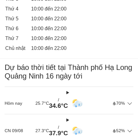
và phát triển thể chất.
Thứ 4
10:00 đến 22:00
Khu nhà liên hoàn, hồ
Khám phá thế giới đầy
Thứ 5
10:00 đến 22:00
bóng
màu sắc, vận động trong
hồ bóng và các trò chơi
Thứ 6
10:00 đến 22:00
vận động thô để bé thêm
Thứ 7
10:00 đến 22:00
khỏe mạnh, dũng cảm.
Chủ nhật
10:00 đến 22:00
Khu chơi Lego
Xây dựng công trình, phát
triển trí tưởng tượng và
khả năng tư duy logic với
Dự báo thời tiết tại Thành phố Hạ Long
những viên gạch Lego.
Quảng Ninh 16 ngày tới
Khu vận động Ninja
Vượt qua các chướng ngại
vật, rèn luyện thể lực và sự
dẻo dai như những ninja
/
Hôm nay
25.7°C
70%
34.6°C
thực thụ.
/
CN 09/08
27.3°C
52%
37.9°C