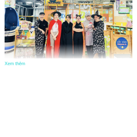
Xem thêm
Trải nghiệm tuyệt vời cho trẻ tại Bigfun Vincom Hạ Long
Địa điểm lý tưởng:
Tọa lạc tại Vincom Plaza Hạ Long,
Bigfun là điểm đến lý tưởng cho các gia đình và các bé
dưới 18 tuổi.
Không gian vui chơi rộng lớn:
Với thiết kế hiện đại và
không gian rộng rãi, Bigfun mang đến cho bé yêu một thiên
đường vui chơi với hàng loạt trò chơi phong phú, phù hợp
với mọi lứa tuổi.
Dịch vụ ăn uống:
Bigfun cung cấp bữa ăn dinh dưỡng,