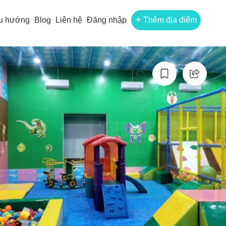
u hướng
Blog
Liên hệ
Đăng nhập
Thêm địa điểm