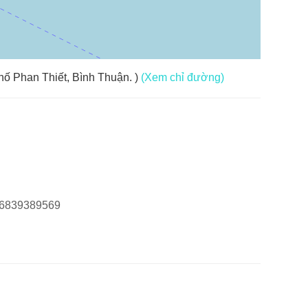
 lứa tuổi
 hoạt động phong phú, đảm bảo phù hợp cho mọi độ
 chơi nhẹ nhàng như nhà bóng, bập bênh, và các trò
 Phan Thiết, Bình Thuận. )
(Xem chỉ đường)
066839389569