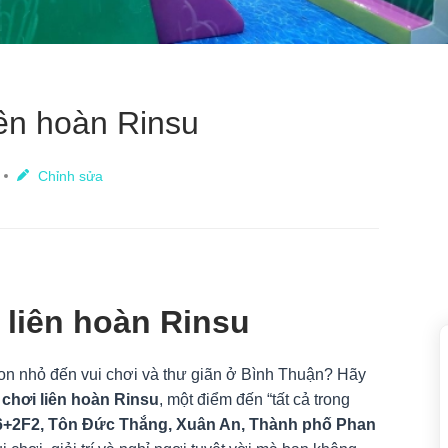
iên hoàn Rinsu
Chỉnh sửa
 liên hoàn Rinsu
on nhỏ đến vui chơi và thư giãn ở Bình Thuận? Hãy
 chơi liên hoàn Rinsu
, một điểm đến “tất cả trong
+2F2, Tôn Đức Thắng, Xuân An, Thành phố Phan