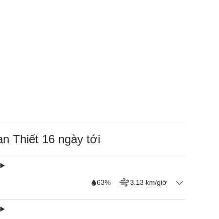
an Thiết 16 ngày tới
ầu trượt, leo núi nhân tạo, đường trượt ống và các trò
63%
3.13 km/giờ
i tương tác, khuyến khích trẻ làm việc nhóm và kết nối
hàng đầu