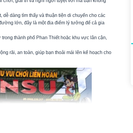
 chơi, giải trí và nghỉ ngơi tuyệt vời mà bạn không
, dễ dàng tìm thấy và thuận tiện di chuyển cho các
n đường lớn, đây là một địa điểm lý tưởng để cả gia
 trong thành phố Phan Thiết hoặc khu vực lân cận,
rộng rãi, an toàn, giúp bạn thoải mái lên kế hoạch cho