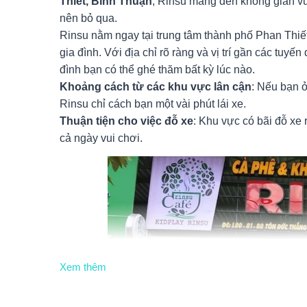
Thiết, Bình Thuận
, Rinsu mang đến không gian vui
nên bỏ qua.
Rinsu nằm ngay tại trung tâm thành phố Phan Thiết
gia đình. Với địa chỉ rõ ràng và vị trí gần các tuyế
đình bạn có thể ghé thăm bất kỳ lúc nào.
Khoảng cách từ các khu vực lân cận
: Nếu bạn ở
Rinsu chỉ cách bạn một vài phút lái xe.
Thuận tiện cho việc đỗ xe
: Khu vực có bãi đỗ xe 
cả ngày vui chơi.
Xem thêm