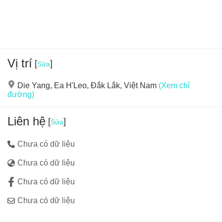
thì giờ đây bạn chẳng cần phải cất công ra tận nước ngoài
xa xôi làm gì cho tốn kém nhé.
Vị trí
[
]
Sửa
Die Yang, Ea H'Leo, Đắk Lắk, Việt Nam
(Xem chỉ
đường)
Liên hệ
[
]
Sửa
Chưa có dữ liệu
Chưa có dữ liệu
Chưa có dữ liệu
Chưa có dữ liệu