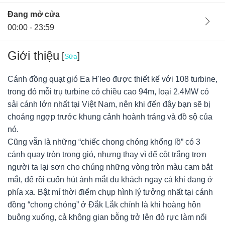
Đang mở cửa
00:00 - 23:59
Giới thiệu
[
]
Sửa
Cánh đồng quạt gió Ea H'leo được thiết kế với 108 turbine,
trong đó mỗi trụ turbine có chiều cao 94m, loại 2.4MW có
sải cánh lớn nhất tại Việt Nam, nên khi đến đây bạn sẽ bị
choáng ngợp trước khung cảnh hoành tráng và đồ sộ của
nó.
Cũng vẫn là những “chiếc chong chóng khổng lồ” có 3
cánh quay tròn trong gió, nhưng thay vì để cột trắng trơn
người ta lại sơn cho chúng những vòng tròn màu cam bắt
mắt, để rồi cuốn hút ánh mắt du khách ngay cả khi đang ở
phía xa.
Bật mí thời điểm chụp hình lý tưởng nhất tại
cánh
Ban quản lý
23/02/22
0
đồng “chong chóng” ở Đắk Lắk chính là khi hoàng hôn
Hà Nội, Việt Nam
buông xuống, cả không gian bỗng trở lên đỏ rực làm nổi
Cánh đồng quạt gió Eahleo