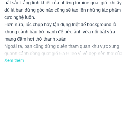
bật sắc trắng tinh khiết của những turbine quạt gió, khi ấy
dù là bạn đứng góc nào cũng sẽ tạo lên những tác phẩm
cực nghệ luôn.
Hơn nữa, lúc chụp hãy tận dụng triệt để background là
khung cảnh bầu trời xanh để bức ảnh vừa nổi bật vừa
mang đậm hơi thở thanh xuân.
Ngoài ra, bạn cũng đừng quên tham quan khu vực xung
quanh
cánh đồng quạt gió Ea H'leo
vì vẻ đẹp nên thơ của
Xem thêm
cánh đồng cỏ cháy vàng ươm 2 bên đường và vườn hoa
hướng dương rực rỡ bên sườn núi chắc chắn sẽ khiến
con tim bạn yếu mềm ngay thôi.
Nhất là vào những buổi chiều mát, cùng bạn bè ngồi trên
thảm cỏ xanh tổ chức một buổi picnic nhỏ, vừa ăn uống nói
chuyện vừa hít thật sâu hơi thở trong veo đặc trưng của
núi rừng Tây Nguyên, chắc chắn sẽ là một kỷ niệm đáng
nhớ trong chuyến du lịch Đắk Lắk của bạn cho xem.
Có thể nói, với khung cảnh vừa mộc mạc giản dị như một
miền quê lại vừa hiện đại sang chảnh tựa Châu Âu thế này