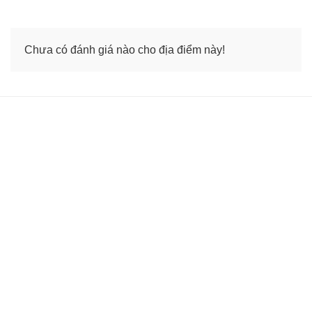
28.8°C
Chưa có đánh giá nào cho địa điểm này!
/
T7 15/08
22°C
93%
27.1°C
/
CN 16/08
21.2°C
82%
26.3°C
/
T2 17/08
20.5°C
80%
27.9°C
/
T3 18/08
21.9°C
89%
27.5°C
/
T4 19/08
21.8°C
96%