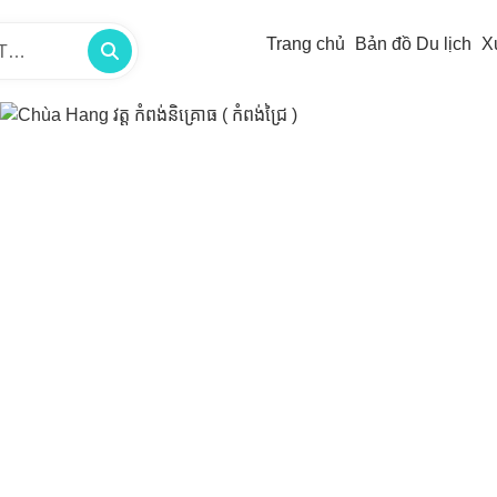
Trang chủ
Bản đồ Du lịch
X
/TP -