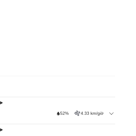
52%
4.33 km/giờ