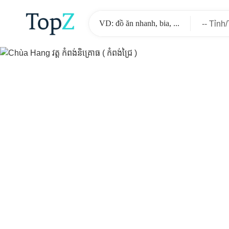
-- Tỉnh
-