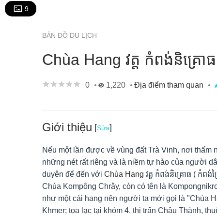
9
BẢN ĐỒ DU LỊCH
Chùa Hang វត្ត កំពង់និគ្រោធ (
0
1,220
Địa điểm tham quan
Giới thiệu
[
]
Sửa
Nếu một lần được về vùng đất Trà Vinh, nơi thấm
những nét rất riêng và là niềm tự hào của người dâ
duyên để đến với
Chùa Hang
វត្ត កំពង់និគ្រោធ ( កំព
Chùa Kompông Chrây, còn có tên là Kompongnikrot
như một cái hang nên người ta mới gọi là "Chùa H
Khmer; tọa lạc tại khóm 4, thị trấn Châu Thành, t