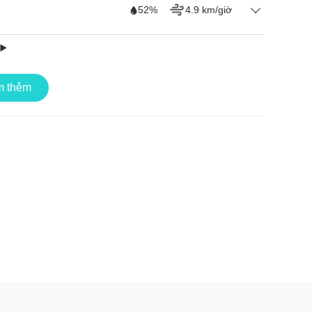
52%
4.9 km/giờ
ង់និគ្រោធ ( កំពង់ជ្រៃ )
, có nhiều bậc dẫn lên. Nó được trang trí với nhiều
ai hàng cột lớn, mỗi hàng được chạm khắc hoa văn
51%
4.35 km/giờ
 thêm
hau tạo nên một không gian cao vút, thanh mảnh như
 nằm trên bệ cao, xung quanh là các tượng Phật nhỏ
59%
3.56 km/giờ
yền thống, tạo cảm giác rộng rãi, thoáng đãng giữa
53%
3.75 km/giờ
52%
3.15 km/giờ