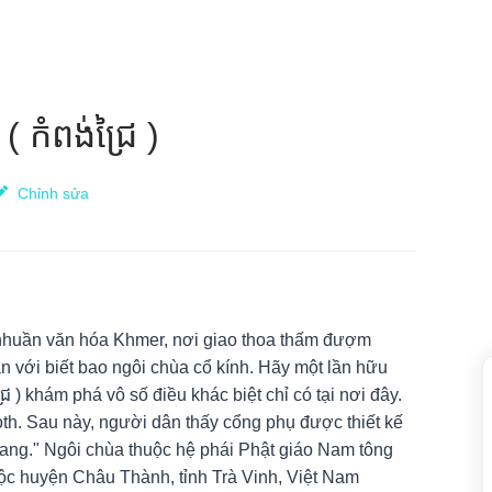
 កំពង់ជ្រៃ )
Chỉnh sửa
 nhuần văn hóa Khmer, nơi giao thoa thấm đượm
n với biết bao ngôi chùa cổ kính. Hãy một lần hữu
ង់ជ្រៃ ) khám phá vô số điều khác biệt chỉ có tại nơi đây.
h. Sau này, người dân thấy cổng phụ được thiết kế
ang." Ngôi chùa thuộc hệ phái Phật giáo Nam tông
huộc huyện Châu Thành, tỉnh Trà Vinh, Việt Nam