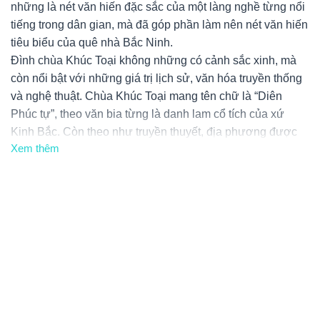
những là nét văn hiến đặc sắc của một làng nghề từng nổi
tiếng trong dân gian, mà đã góp phần làm nên nét văn hiến
tiêu biểu của quê nhà Bắc Ninh.
Đình chùa Khúc Toại không những có cảnh sắc xinh, mà
còn nổi bật với những giá trị lịch sử, văn hóa truyền thống
và nghệ thuật. Chùa Khúc Toại mang tên chữ là “Diên
Phúc tự”, theo văn bia từng là danh lam cổ tích của xứ
Kinh Bắc. Còn theo như truyền thuyết, địa phương được
Xem thêm
Tiến sĩ Nguyễn Thượng Nghiêm người làng cho xây dựng
với quy mô to vào thời Lê; vì vậy dân làng đã thờ ông làm
Hậu Phật ở chùa.