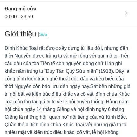
Đang mở cửa
00:00 - 23:59
Giới thiệu
[
]
Sửa
Đình Khúc Toại rất được xây dựng từ lâu đời, nhưng đến
thời Nguyễn được trùng tu và mở rộng với qui mô to. Trên
câu đầu của tòa Tiền tế còn nguyên dòng chữ Hán ghi
khắc năm trùng tu “Duy Tân Quý Sửu niên” (1913). Đây là
công trình kiến trúc nghệ thuật độc đáo và tiêu biểu của
thời Nguyễn còn bảo lưu đến ngày nay.Sát bên những giá
trị nổi bật về kiến trúc điêu khắc và cổ vật, đình chùa Khúc
Toại còn tồn tại giá trị to về lễ hội truyền thống. Hàng năm
hội chùa ngày 14 tháng Giêng và hội đình ngày 6 tháng
Giêng là những hội “quan họ” nổi tiếng của xứ Kinh Bắc.
Ban quản lý
23/02/22
0
Quần thể di tích đình chùa Khúc Toại với những giá trị to
Hà Nội, Việt Nam
nhiều mặt về kiến trúc điêu khắc, cổ vật, lễ hội không
Chùa Khúc Toại