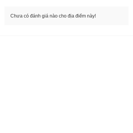
Chưa có đánh giá nào cho địa điểm này!
/
T5 13/08
28.6°C
51%
37.6°C
/
T6 14/08
28.4°C
48%
37.5°C
/
T7 15/08
26.9°C
55%
35.9°C
/
CN 16/08
26°C
69%
31.3°C
/
T2 17/08
25.8°C
68%
34.6°C