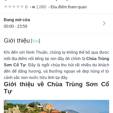
0
1,060
Địa điểm tham quan
Đang mở cửa
00:00 - 23:59
Giới thiệu
[
]
Sửa
Khi đến với Ninh Thuận, chúng ta không thể bỏ qua được
một địa điểm nổi tiếng tại nơi đây đó chính là
Chùa Trùng
Sơn Cổ Tự
. Đây là ngôi chùa thu hút rất nhiều du khách
đến để dâng hương, và thưởng ngoạn vẻ đẹp hùng vĩ từ
cảnh sắc non nước hữu tình tại đây.
Giới thiệu về Chùa Trùng Sơn Cổ
Tự
Ban quản lý
23/02/22
0
Hà Nội, Việt Nam
Chùa Trùng Sơn Cổ Tự (Buddhist Temple)