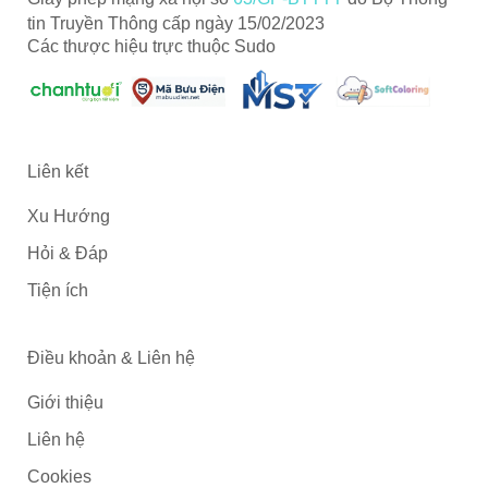
Chùa Trùng Sơn Cổ Tự này còn sở hữu một vẻ đẹp thu
tin Truyền Thông cấp ngày 15/02/2023
hút lòng người, là nơi check in cực kỳ xịn sò cho du khách.
Các thược hiệu trực thuộc Sudo
Liên kết
Xu Hướng
Hỏi & Đáp
Tiện ích
Điều khoản & Liên hệ
Giới thiệu
Liên hệ
Cookies