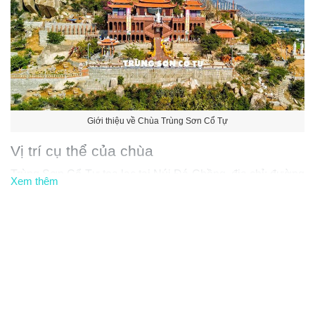
Giới thiệu về Chùa Trùng Sơn Cổ Tự
Vị trí cụ thể của chùa
Trùng Sơn Cổ Tự tọa lạc tại Núi Đá Chồng, địa chỉ: đường
Xem thêm
Trường Chinh, thị trấn Khánh Hải (ngay cạnh bãi biển
Ninh Chữ), Văn Hải, huyện Ninh Hải, Ninh Thuận. Nằm độ
cao hơn 60m so với mặt nước biển. Đường dẫn lên chùa
là đường tam cấp dốc, thẳng đứng với gần 300 bậc thang
được lát đá xanh rất công phu.
Địa chỉ chi tiết
: thị trấn Khánh Hải (gần cánh đồng lúa) –
huyện Ninh Hải – Ninh Thuận.
Cách di chuyển đến Trùng Sơn Cổ Tự