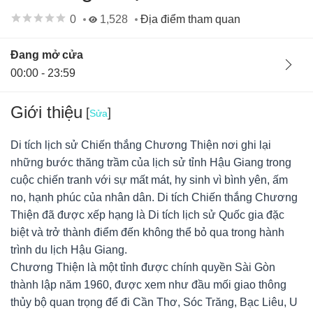
0
1,528
Địa điểm tham quan
Đang mở cửa
00:00 - 23:59
Giới thiệu
[
]
Sửa
Di tích lịch sử Chiến thắng Chương Thiện nơi ghi lại
những bước thăng trầm của lịch sử tỉnh Hậu Giang trong
cuộc chiến tranh với sự mất mát, hy sinh vì bình yên, ấm
no, hạnh phúc của nhân dân. Di tích Chiến thắng Chương
Thiện đã được xếp hạng là Di tích lịch sử Quốc gia đặc
biệt và trở thành điểm đến không thể bỏ qua trong hành
trình du lịch Hậu Giang.
Chương Thiện là một tỉnh được chính quyền Sài Gòn
Ban quản lý
23/02/22
0
thành lập năm 1960, được xem như đầu mối giao thông
Hà Nội, Việt Nam
thủy bộ quan trọng để đi Cần Thơ, Sóc Trăng, Bạc Liêu, U
Di tích lịch sử Chiến thắng Chương Thiện