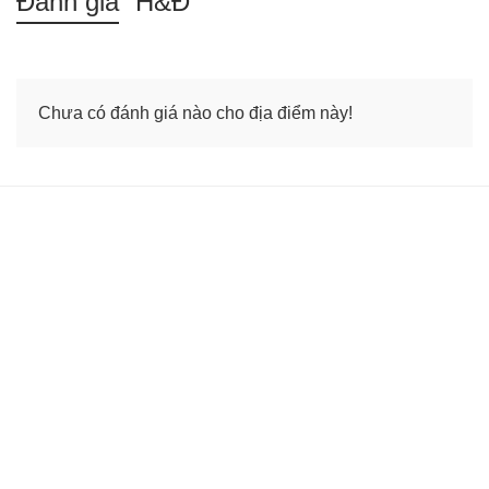
Đánh giá
H&Đ
/
T5 13/08
28.6°C
54%
37.9°C
Chưa có đánh giá nào cho địa điểm này!
/
T6 14/08
28.6°C
50%
38.8°C
/
T7 15/08
26.1°C
49%
37.6°C
/
CN 16/08
25.6°C
86%
28.8°C
/
T2 17/08
25.1°C
87%
28.6°C