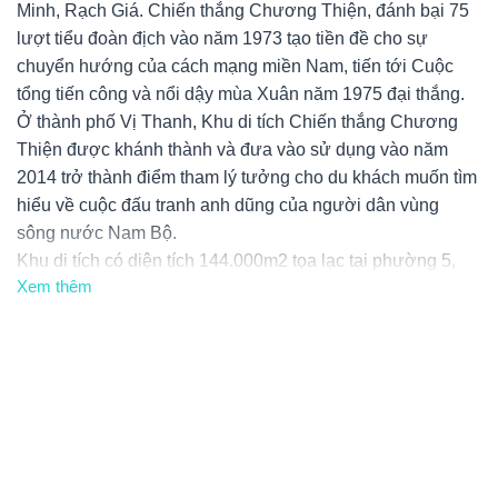
Minh, Rạch Giá. Chiến thắng Chương Thiện, đánh bại 75
lượt tiểu đoàn địch vào năm 1973 tạo tiền đề cho sự
chuyển hướng của cách mạng miền Nam, tiến tới Cuộc
tổng tiến công và nổi dậy mùa Xuân năm 1975 đại thắng.
Ở thành phố Vị Thanh, Khu di tích Chiến thắng Chương
Thiện được khánh thành và đưa vào sử dụng vào năm
2014 trở thành điểm tham lý tưởng cho du khách muốn tìm
hiểu về cuộc đấu tranh anh dũng của người dân vùng
sông nước Nam Bộ.
Khu di tích có diện tích 144.000m2 tọa lạc tại phường 5,
Xem thêm
TP. Vị Thanh, tỉnh Hậu Giang với các hạng mục: khu trưng
bày hiện vật, trưng bày ngoài trời, cụm tượng đài, sân lễ và
một số hạng mục phụ trợ.
Khu Di tích có nhiều hiện vật liên quan như hơn 100 ảnh
tư liệu về một số trận đánh tiêu diệt phân chi khu Cái Nai,
yếu khu Quang Phong, diệt đồn Rọc Dứa, Cái Sơn, Cái
Cao… 117 hiện vật bao gồm vũ khí, quân trang, xe tăng,
máy bay.. đã được tiếp nhận , lưu giữ tại kho hiện vật của