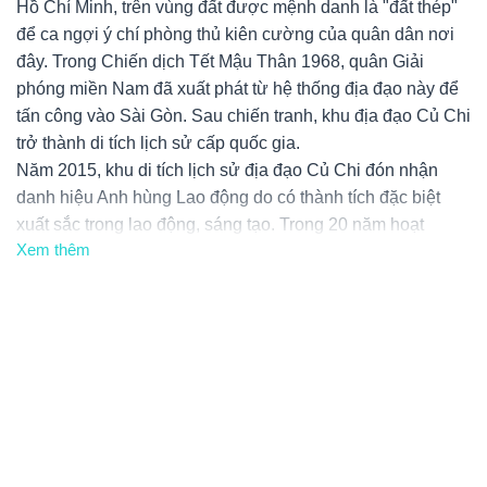
Hồ Chí Minh, trên vùng đất được mệnh danh là "đất thép"
Hầm trong địa đạo
để ca ngợi ý chí phòng thủ kiên cường của quân dân nơi
đây. Trong Chiến dịch Tết Mậu Thân 1968, quân Giải
phóng miền Nam đã xuất phát từ hệ thống địa đạo này để
tấn công vào Sài Gòn. Sau chiến tranh, khu địa đạo Củ Chi
trở thành di tích lịch sử cấp quốc gia.
Năm 2015, khu di tích lịch sử địa đạo Củ Chi đón nhận
danh hiệu Anh hùng Lao động do có thành tích đặc biệt
xuất sắc trong lao động, sáng tạo. Trong 20 năm hoạt
Xem thêm
động, khu di tích đón hơn 20 triệu lượt khách trong và
ngoài nước tới tham quan, tìm hiểu.
Ngày 12 tháng 2 năm 2018......., khu di tích đón nhận Bằng
xếp hạng Di tích quốc gia đặc biệt Wikipedia