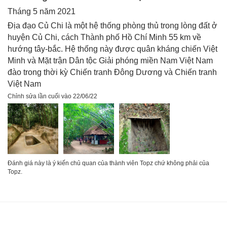
Tháng 5 năm 2021
Địa đạo Củ Chi là một hệ thống phòng thủ trong lòng đất ở
/
T3 18/08
23.3°C
89%
27°C
huyện Củ Chi, cách Thành phố Hồ Chí Minh 55 km về
hướng tây-bắc. Hệ thống này được quân kháng chiến Việt
Minh và Mặt trận Dân tộc Giải phóng miền Nam Việt Nam
/
đào trong thời kỳ Chiến tranh Đông Dương và Chiến tranh
T4 19/08
23.2°C
91%
24.7°C
Việt Nam
Chỉnh sửa lần cuối vào 22/06/22
/
T5 20/08
24.8°C
83%
27.3°C
/
Đánh giá này là ý kiến chủ quan của thành viên Topz chứ không phải của
T6 21/08
24.6°C
82%
28.3°C
Topz.