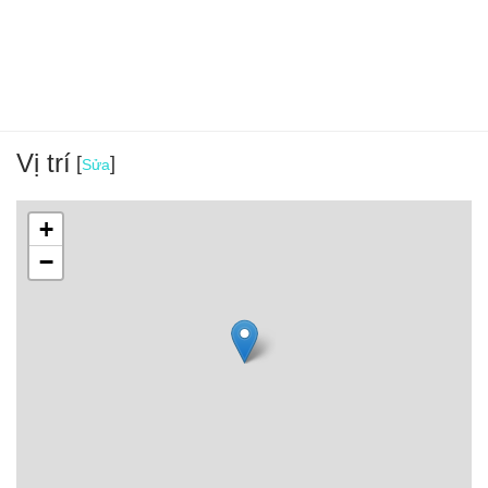
Vị trí
[
]
Sửa
+
−