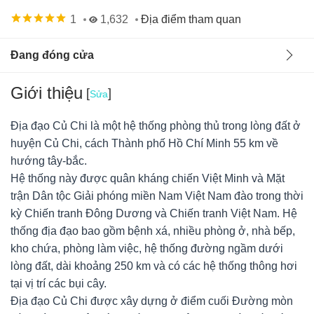
1
1,632
Địa điểm tham quan
Đang đóng cửa
Giới thiệu
[
]
Sửa
Địa đạo Củ Chi là một hệ thống phòng thủ trong lòng đất ở
huyện Củ Chi, cách Thành phố Hồ Chí Minh 55 km về
hướng tây-bắc.
Hệ thống này được quân kháng chiến Việt Minh và Mặt
trận Dân tộc Giải phóng miền Nam Việt Nam đào trong thời
kỳ Chiến tranh Đông Dương và Chiến tranh Việt Nam. Hệ
thống địa đạo bao gồm bệnh xá, nhiều phòng ở, nhà bếp,
kho chứa, phòng làm việc, hệ thống đường ngầm dưới
lòng đất, dài khoảng 250 km và có các hệ thống thông hơi
Duy Nguyen
09/03/22
2
tại vị trí các bụi cây.
Hà Nội, Việt Nam
2 đóng góp
Địa đạo Củ Chi được xây dựng ở điểm cuối Đường mòn