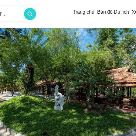
Trang chủ
Bản đồ Du lịch
X
/TP -