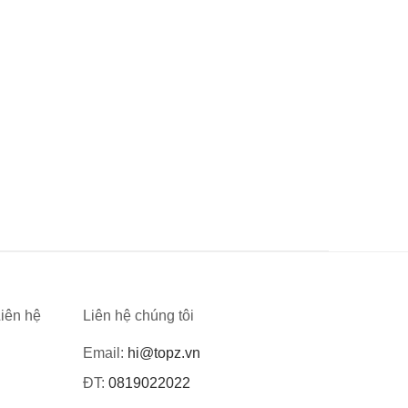
iên hệ
Liên hệ chúng tôi
Email:
hi@topz.vn
ĐT:
0819022022