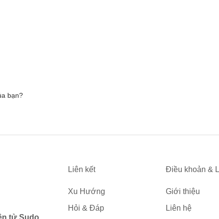
48%
3.23 km/giờ
50%
3.98 km/giờ
của bạn?
54%
3.3 km/giờ
91%
3.41 km/giờ
Liên kết
Điều khoản & L
Xu Hướng
Giới thiệu
Hỏi & Đáp
Liên hệ
ện tử Sudo