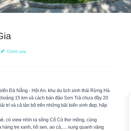
Gia
Chỉnh sửa
biển Đà Nẵng -
Hội An
,
khu du lịch sinh thái
Rừng Hà
 khoảng 15 km và cách bán đảo Sơn Trà chưa đầy 20
ải trí và cả tản bộ trên những
bãi biển
xinh đẹp, hấp
ẻ, có view nhìn ra sông Cổ Cò thơ mộng, cùng
à hàng tre xanh, hồ sen, ao cá,… xung quanh văng