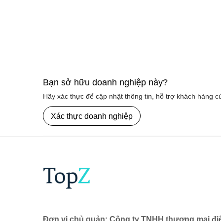
/
T3 18/08
26.4°C
Mưa nhẹ
35.9°C
/
T4 19/08
26.9°C
Mưa nhẹ
34.3°C
Bạn sở hữu doanh nghiệp này?
Hãy xác thực để cập nhật thông tin, hỗ trợ khách hàng 
/
T5 20/08
27.8°C
Mưa nhẹ
Xác thực doanh nghiệp
34.3°C
/
T6 21/08
25.7°C
Mưa nhẹ
27.2°C
Đơn vị chủ quản: Công ty TNHH thương mại đi