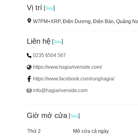
Vị trí
[
]
Sửa
W7PM+XRP, Điện Dương, Điện Bàn, Quảng Na
Liên hệ
[
]
Sửa
0235 6504 567
https://www.hagiariverside.com/
https://www.facebook.com/runghagia/
info@hagiariverside.com
Giờ mở cửa
[
]
Sửa
Thứ 2
Mở cửa cả ngày