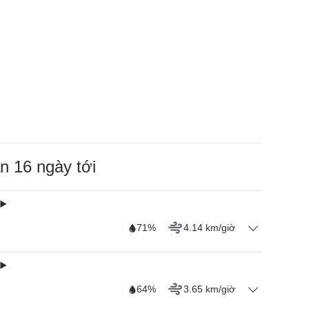
àn 16 ngày tới
71%
4.14 km/giờ
64%
3.65 km/giờ