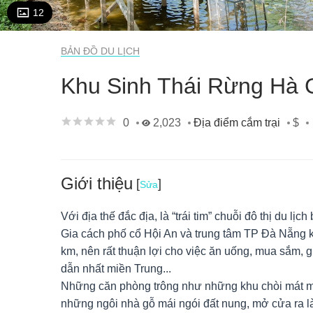
12
BẢN ĐỒ DU LỊCH
Khu Sinh Thái Rừng Hà 
0
2,023
$
Địa điểm cắm trại
Giới thiệu
[
]
Sửa
Với địa thế đắc địa, là “trái tim” chuỗi đô thị
du lịch
Gia cách phố cổ Hội An và trung tâm TP Đà Nẵng
km, nên rất thuận lợi cho việc ăn uống, mua sắm, gi
dẫn nhất miền Trung...
Những căn phòng trông như những khu chòi mát m
những ngôi nhà gỗ mái ngói đất nung, mở cửa ra l