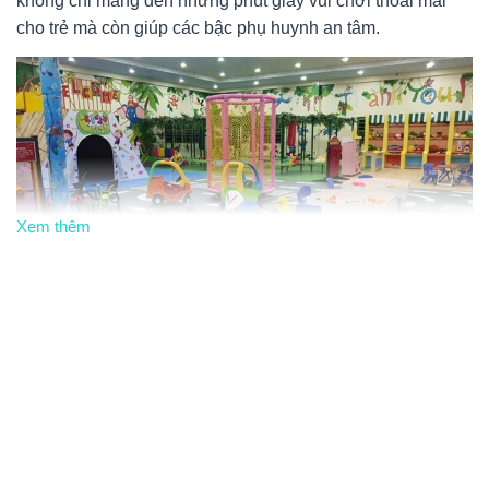
không chỉ mang đến những phút giây vui chơi thoải mái
cho trẻ mà còn giúp các bậc phụ huynh an tâm.
Xem thêm
Vị trí và khoảng cách: Thuận tiện và dễ
tìm
Biiboo Kids tọa lạc tại
Tầng 1, Tòa B Grand Phoenix
Tower, số 25 Lý Thái Tổ, P. Ninh Xá, TP. Bắc Ninh
. Với vị
trí nằm ngay trung tâm thành phố, nơi đây dễ dàng tiếp cận