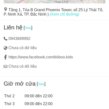
và học hỏi
Tầng 1, Tòa B Grand Phoenix Tower, số 25 Lý Thái Tổ,
P. Ninh Xá, TP. Bắc Ninh )
(Xem chỉ đường)
Liên hệ
[
]
Sửa
0943689992
Chưa có dữ liệu
https://www.facebook.com/biiboo.kids
Chưa có dữ liệu
Giờ mở cửa
[
]
Sửa
Thứ 2
09:00 đến 22:00
Thứ 3
09:00 đến 22:00