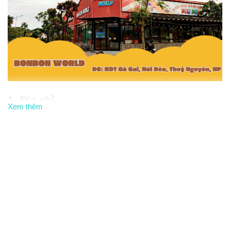
1. Địa chỉ
Xem thêm
Vị trí
: Tuyến 2, Lô 39, Khu đô thị Gò Gai, Núi Đèo, Thủy
Nguyên, Hải Phòng.
Hotline
: 0384.866.866.
2. Giá vé
Vé ngày
: Chỉ 10.000 VND/ngày cho bé vui chơi không
giới hạn.
Thẻ thành viên
: Với 300.000 VND/tháng, gia đình bạn có
thể tận hưởng toàn bộ trò chơi tại BonBon World mà
không lo về chi phí.