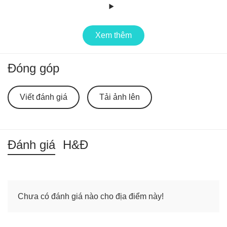
/
T3 11/08
27°C
62%
36.3°C
Xem thêm
/
Đóng góp
T4 12/08
28.2°C
59%
36.7°C
Viết đánh giá
Tải ảnh lên
/
T5 13/08
27.8°C
72%
35.7°C
Đánh giá
H&Đ
/
T6 14/08
28.8°C
61%
37.3°C
Chưa có đánh giá nào cho địa điểm này!
36°C
T7 15/08
28°C
59%
/