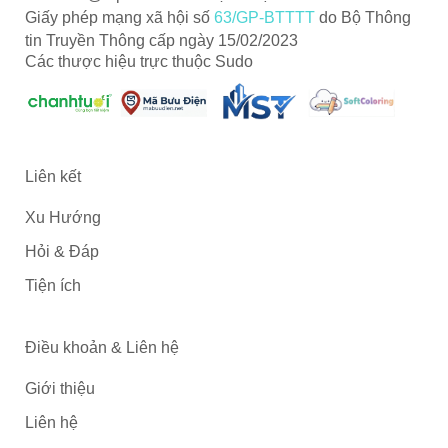
Giấy phép mạng xã hội số
63/GP-BTTTT
do Bộ Thông
tin Truyền Thông cấp ngày 15/02/2023
Các thược hiệu trực thuộc Sudo
Liên kết
Xu Hướng
Hỏi & Đáp
Tiện ích
Điều khoản & Liên hệ
Giới thiệu
Liên hệ