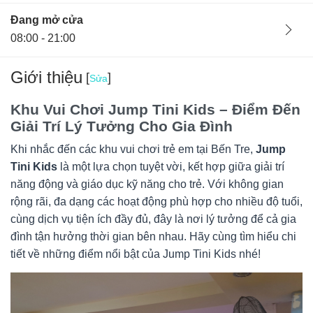
Đang mở cửa
08:00 - 21:00
Giới thiệu
[
]
Sửa
Khu Vui Chơi Jump Tini Kids – Điểm Đến
Giải Trí Lý Tưởng Cho Gia Đình
Khi nhắc đến các khu vui chơi trẻ em tại Bến Tre,
Jump
Tini Kids
là một lựa chọn tuyệt vời, kết hợp giữa giải trí
năng động và giáo dục kỹ năng cho trẻ. Với không gian
rộng rãi, đa dạng các hoạt động phù hợp cho nhiều độ tuổi,
cùng dịch vụ tiện ích đầy đủ, đây là nơi lý tưởng để cả gia
đình tận hưởng thời gian bên nhau. Hãy cùng tìm hiểu chi
tiết về những điểm nổi bật của Jump Tini Kids nhé!
Ban quản lý
04/12/24
Hà Nội, Việt Nam
Khu Vui Chơi Jump Tini Kids