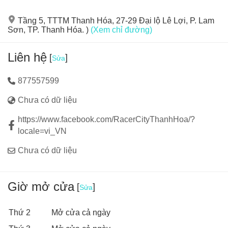
Tầng 5, TTTM Thanh Hóa, 27-29 Đại lộ Lê Lợi, P. Lam
Sơn, TP. Thanh Hóa. )
(Xem chỉ đường)
Liên hệ
[
]
Sửa
877557599
Chưa có dữ liệu
https://www.facebook.com/RacerCityThanhHoa/?
locale=vi_VN
Chưa có dữ liệu
Giờ mở cửa
[
]
Sửa
Nhà bóng, cầu trượt, chui ống
: Khám phá không gian
Thứ 2
Mở cửa cả ngày
vận động.