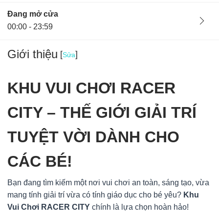
Đang mở cửa
00:00 - 23:59
Giới thiệu
[
]
Sửa
KHU VUI CHƠI RACER
CITY – THẾ GIỚI GIẢI TRÍ
TUYỆT VỜI DÀNH CHO
CÁC BÉ!
Bạn đang tìm kiếm một nơi vui chơi an toàn, sáng tạo, vừa
Ban quản lý
26/11/24
mang tính giải trí vừa có tính giáo dục cho bé yêu?
Khu
Hà Nội, Việt Nam
Vui Chơi RACER CITY
chính là lựa chọn hoàn hảo!
Khu Vui Chơi RACER CITY