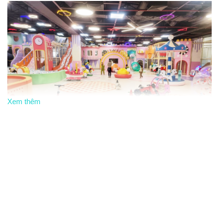
Xem thêm
Giá vé hấp dẫn:
Giá vé:
80.000 VNĐ/bé
(không giới hạn thời gian).
Khuyến mãi:
Giảm 20% vào thứ 3 hàng tuần
, áp dụng
cho tất cả các bé từ 2-12 tuổi.