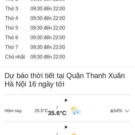
Thứ 3
09:30 đến 22:00
Thứ 4
09:30 đến 22:00
Thứ 5
09:30 đến 22:00
Thứ 6
09:30 đến 22:00
Thứ 7
09:30 đến 22:00
Chủ nhật
09:30 đến 22:00
Dự báo thời tiết tại Quận Thanh Xuân
Hà Nội 16 ngày tới
/
Hôm nay
25.5°C
54%
35.6°C
Sân trượt băng phục vụ cả 4 mùa trong năm. Đồng thơi,
nếu bạn chưa biết trượt băng thì đừng lo lắng nhé, sẽ có
nhân viên tại sân nhiệt tình hướng dẫn và hỗ trợ bạn cách
/