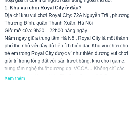
hoạt giải trí của mọi người dân trong ngoài thủ đô.
1. Khu vui chơi Royal City ở đâu?
Địa chỉ khu vui chơi Royal City: 72A Nguyễn Trãi, phường
Thượng Đình, quận Thanh Xuân, Hà Nội
Giờ mở cửa: 9h30 – 22h00 hàng ngày
Nằm ngay giữa trung tâm Hà Nội, Royal City là một thành
phố thu nhỏ với đầy đủ tiện ích hiện đai. Khu vui chơi cho
trẻ em trong Royal City được ví như thiên đường vui chơi
giải trí trong lòng đất với sân trượt băng, khu chơi game,
trung tâm nghệ thuật đương đại VCCA… Không chỉ các
bạn nhỏ mà bất cứ ai khi đến đây cũng có thể tận hưởng
Xem thêm
những phút giây vui chơi sảng khoái hết mình.
2. Di chuyển tới Royal City như thế nào?
Khu vui chơi Royal City ở Hà Nội nằm trên đường Nguyễn
Trãi, ngay tại Ngã Tư Sở, khu đô thị này nằm ngay tại mặt
đường rất dễ nhận thấy, bạn có thể di chuyển tới đây bằng
phương tiện công cộng hoặc phương tiện cá nhân đều
được: