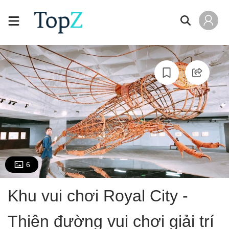
6
Khu vui chơi Royal City -
Thiên đường vui chơi giải trí