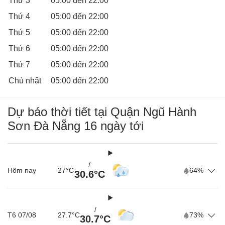
Thứ 3
05:00 đến 22:00
diện cho trẻ em. Cơ sở vật chất tại đây cũng được bảo trì
thường xuyên để đảm bảo mọi hoạt động vui chơi đều
Thứ 4
05:00 đến 22:00
diễn ra an toàn và thoải mái.
Thứ 5
05:00 đến 22:00
Với những ưu điểm nổi bật, Khu Vui Chơi Trẻ Em Đà
Thứ 6
05:00 đến 22:00
Nẵng Doraemon chắc chắn là điểm đến vui chơi thú vị,
Thứ 7
05:00 đến 22:00
an toàn và bổ ích cho các bé và gia đình tại Đà Nẵng.
Chủ nhật
05:00 đến 22:00
Dự báo thời tiết tại Quận Ngũ Hành
Sơn Đà Nẵng 16 ngày tới
/
Hôm nay
27°C
64%
30.6°C
/
T6 07/08
27.7°C
73%
30.7°C