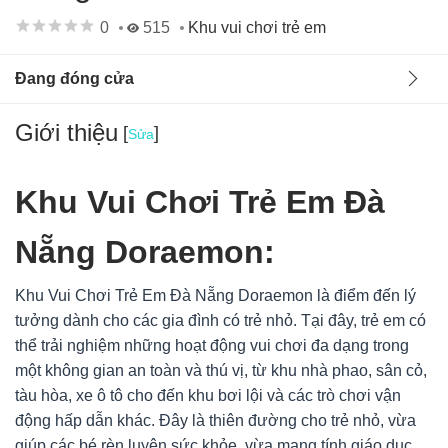
0
515
Khu vui chơi trẻ em
Đang đóng cửa
Giới thiệu
[
]
Sửa
Khu Vui Chơi Trẻ Em Đà
Nẵng Doraemon:
Khu Vui Chơi Trẻ Em Đà Nẵng Doraemon là điểm đến lý
tưởng dành cho các gia đình có trẻ nhỏ. Tại đây, trẻ em có
thể trải nghiệm những hoạt động vui chơi đa dạng trong
một không gian an toàn và thú vị, từ khu nhà phao, sân cỏ,
Ban quản lý
07/11/24
tàu hòa, xe ô tô cho đến khu bơi lội và các trò chơi vận
Hà Nội, Việt Nam
động hấp dẫn khác. Đây là thiên đường cho trẻ nhỏ, vừa
Khu Vui Chơi Trẻ Em Đà Nẵng Doraemon
giúp các bé rèn luyện sức khỏe, vừa mang tính giáo dục,