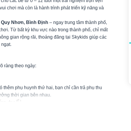
cho các bé từ 0 – 12 tuổi một trải nghiệm trọn vẹn
 vui chơi mà còn là hành trình phát triển kỹ năng và
 Quy Nhơn, Bình Định
– ngay trung tâm thành phố,
chơi. Từ bất kỳ khu vực nào trong thành phố, chỉ mất
hông gian rộng rãi, thoáng đãng tại Skykids giúp các
 ngạt.
õ ràng theo ngày:
 thêm phụ huynh thứ hai, bạn chỉ cần trả phụ thu
ưởng thời gian bên nhau.
a tuổi
tuổi
, với các khu vực vui chơi đa dạng và phân chia
úp bé rèn luyện thể chất thông qua các trò chơi như