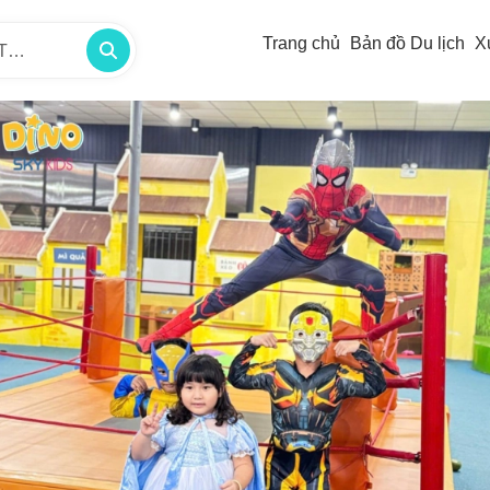
Trang chủ
Bản đồ Du lịch
X
/TP -