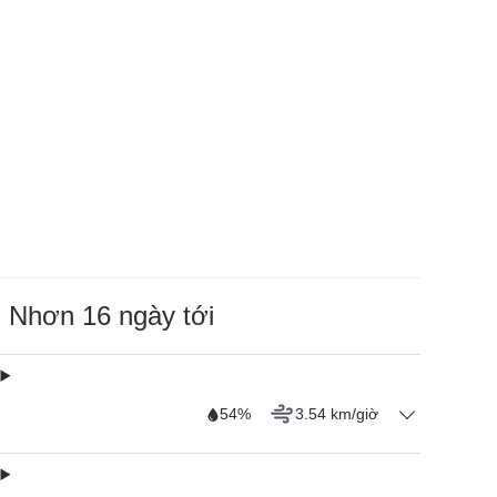
i Nhơn 16 ngày tới
54%
3.54 km/giờ
mềm, đồ chơi an toàn và nhân viên hỗ trợ, đảm bảo