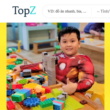
-- Tỉnh
-