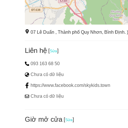
07 Lê Duẩn , Thành phố Quy Nhơn, Bình Định. 
Liên hệ
[
]
Sửa
093 163 68 50
Khu sáng tạo
: Bao gồm xếp hình, vẽ tranh và tô m
Chưa có dữ liệu
https://www.facebook.com/skykids.town
Chưa có dữ liệu
Giờ mở cửa
[
]
Sửa