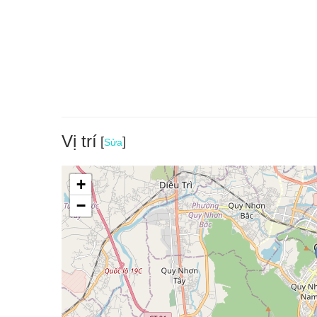
nhà bóng, cầu trượt và vượt chướng ngại vật.
Vị trí
[
]
Sửa
+
−