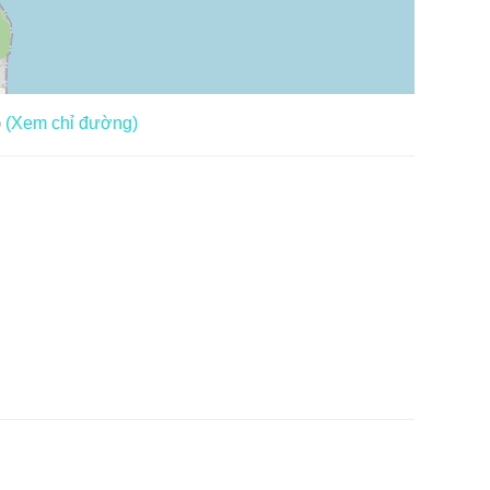
)
(Xem chỉ đường)
àu, dành cho bé yêu thích nghệ thuật.