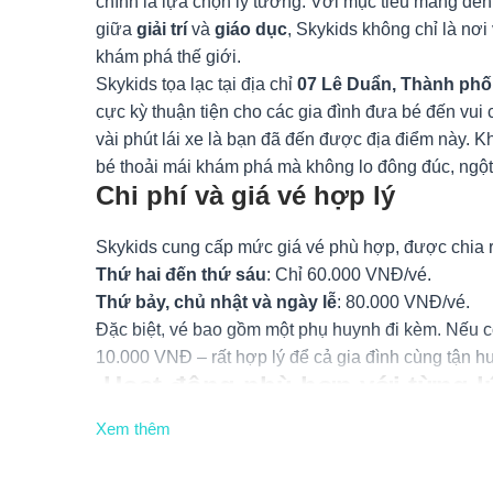
chính là lựa chọn lý tưởng. Với mục tiêu mang đến 
giữa
giải trí
và
giáo dục
, Skykids không chỉ là nơi
khám phá thế giới.
Skykids tọa lạc tại địa chỉ
07 Lê Duẩn, Thành phố
cực kỳ thuận tiện cho các gia đình đưa bé đến vui 
vài phút lái xe là bạn đã đến được địa điểm này. K
bé thoải mái khám phá mà không lo đông đúc, ngột
Chi phí và giá vé hợp lý
Skykids cung cấp mức giá vé phù hợp, được chia r
Thứ hai đến thứ sáu
: Chỉ 60.000 VNĐ/vé.
Thứ bảy, chủ nhật và ngày lễ
: 80.000 VNĐ/vé.
Đặc biệt, vé bao gồm một phụ huynh đi kèm. Nếu có
10.000 VNĐ – rất hợp lý để cả gia đình cùng tận h
Hoạt động phù hợp với từng lứ
Xem thêm
Skykids được thiết kế dành riêng cho trẻ từ
0 – 12 
rõ ràng theo độ tuổi:
Khu vận động
: Phù hợp với trẻ từ 4 – 12 tuổi, gi