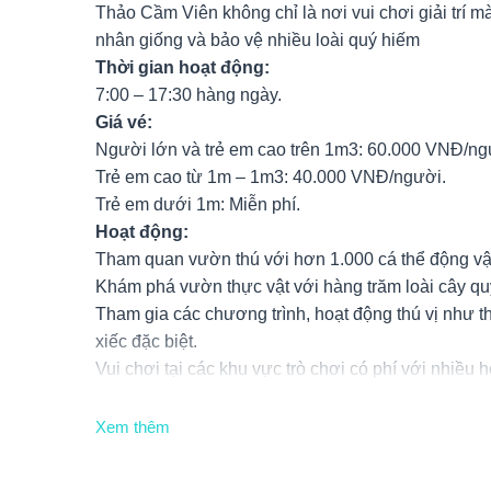
Thảo Cầm Viên không chỉ là nơi vui chơi giải trí m
nhân giống và bảo vệ nhiều loài quý hiếm
Thời gian hoạt động:
7:00 – 17:30 hàng ngày.
Giá vé:
Người lớn và trẻ em cao trên 1m3: 60.000 VNĐ/n
Trẻ em cao từ 1m – 1m3: 40.000 VNĐ/người.
Trẻ em dưới 1m: Miễn phí.
Hoạt động:
Tham quan vườn thú với hơn 1.000 cá thể động vật
Khám phá vườn thực vật với hàng trăm loài cây q
Tham gia các chương trình, hoạt động thú vị như t
xiếc đặc biệt.
Vui chơi tại các khu vực trò chơi có phí với nhiều
đu quay, câu cá, nhà banh, phim 7D, tàu lượn siêu 
Tham quan các khu vực đặc biệt như vườn hồng 
Xem thêm