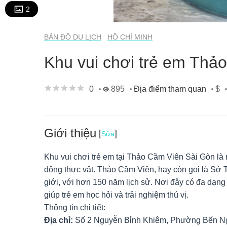
2
BẢN ĐỒ DU LỊCH
HỒ CHÍ MINH
Khu vui chơi trẻ em Th
0
895
$
Địa điểm tham quan
Giới thiệu
[
]
Sửa
Khu vui chơi trẻ em tại Thảo Cầm Viên Sài Gòn là 
động thực vật. Thảo Cầm Viên, hay còn gọi là Sở T
giới, với hơn 150 năm lịch sử. Nơi đây có đa dạng
giúp trẻ em học hỏi và trải nghiệm thú vị.
Thông tin chi tiết:
Địa chỉ:
Số 2 Nguyễn Bỉnh Khiêm, Phường Bến Ng