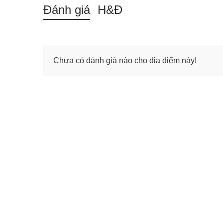
Đánh giá
H&Đ
/
T4 12/08
26.1°C
Mưa nhẹ
32.9°C
Chưa có đánh giá nào cho địa điểm này!
/
T5 13/08
27.9°C
Mưa nhẹ
32.8°C
/
T6 14/08
26.8°C
Mưa nhẹ
32.7°C
/
T7 15/08
27.7°C
Nhiều mây
33.1°C
/
CN 16/08
26.8°C
Nhiều mây
35.1°C