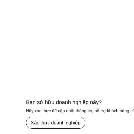
/
T2 17/08
26.3°C
Nhiều mây
31.4°C
/
T3 18/08
23.6°C
Mưa vừa
26.5°C
/
T4 19/08
23.4°C
Mưa nhẹ
24.1°C
/
T5 20/08
24.6°C
Mưa nhẹ
27.9°C
Bạn sở hữu doanh nghiệp này?
Hãy xác thực để cập nhật thông tin, hỗ trợ khách hàng 
/
T6 21/08
24.9°C
Mưa nhẹ
Xác thực doanh nghiệp
29.9°C