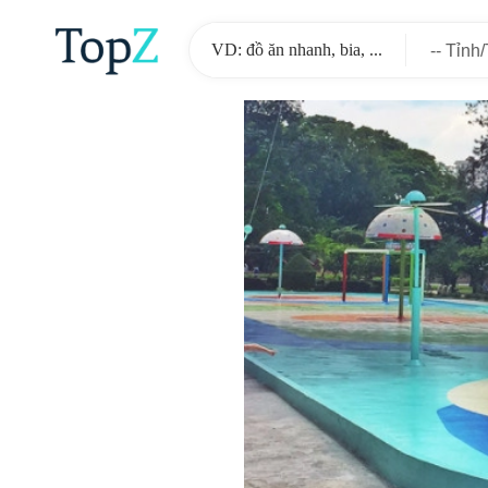
-- Tỉnh
-