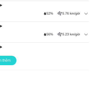
52%
5.76 km/giờ
56%
5.23 km/giờ
62%
6.12 km/giờ
 thêm
59%
5.89 km/giờ
74%
6.02 km/giờ