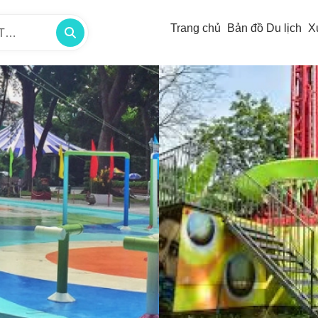
Trang chủ
Bản đồ Du lịch
X
/TP -