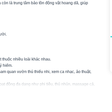
à còn là trung tâm bảo tồn động vật hoang dã, giúp
gười.
 thuộc nhiều loài khác nhau.
uý hiếm.
ham quan vườn thú thiếu nhi, xem ca nhạc, ảo thuật,
 hoạt động đa dạng như phi tiêu, thú nhún, massage cá,
tốc, ca nô đụng, ô tô bay.
hạc, vườn bướm.