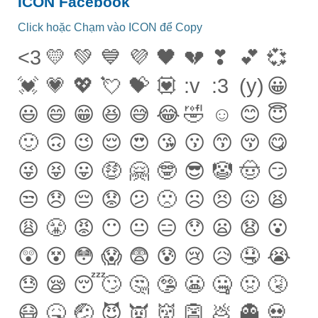
ICON Facebook
Click hoặc Chạm vào ICON để Copy
<3
💛
💚
💙
💜
🖤
💔
❣
💕
💞
💓
💗
💖
💘
💝
💟
:v
:3
(y)
😀
😃
😄
😁
😆
😅
😂
🤣
☺
😊
😇
🙂
🙃
😉
😌
😍
😘
😗
😙
😚
😋
😜
😝
😛
🤑
🤗
🤓
😎
🤡
🤠
😏
😒
😞
😔
😟
😕
🙁
☹
😣
😖
😫
😩
😤
😡
😶
😐
😑
😯
😦
😧
😮
😲
😵
😳
😱
😨
😰
😢
😥
🤤
😭
😓
😪
😴
🙄
🤔
🤥
😬
🤐
🤢
🤧
😷
🤒
🤕
😈
👿
👹
👺
💩
👻
💀