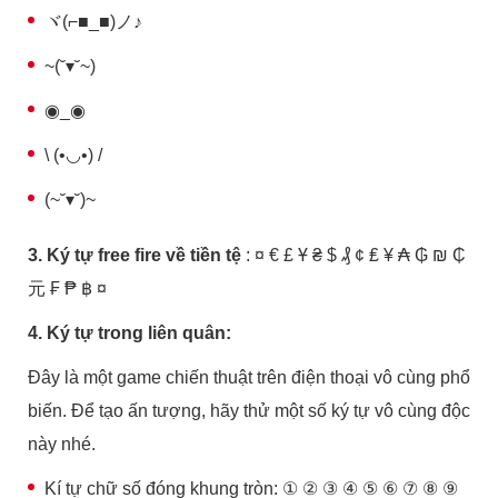
ヾ(⌐■_■)ノ♪
~(˘▾˘~)
◉_◉
\ (•◡•) /
(~˘▾˘)~
3. Ký tự free fire về tiền tệ
: ¤ € £ Ұ ₴ $ ₰ ¢ ₤ ¥ ₳ ₲ ₪ ₵
元 ₣ ₱ ฿ ¤
4. Ký tự trong liên quân:
Đây là một game chiến thuật trên điện thoại vô cùng phổ
biến. Để tạo ấn tượng, hãy thử một số ký tự vô cùng độc
này nhé.
Kí tự chữ số đóng khung tròn: ① ② ③ ④ ⑤ ⑥ ⑦ ⑧ ⑨