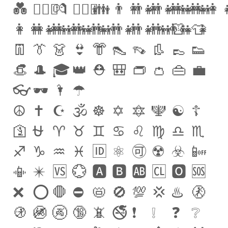
💑
👨‍❤️‍👨
💏‍
👩‍❤️‍👩
👪
👨‍👩‍👧
👨‍👩‍👧‍👦
👨‍👩‍👧‍👧
👩‍👩‍👦
👩‍👩‍
👩‍👩‍👧‍👦
👩‍👩‍👦‍👦
👩‍👩‍👧‍👧
👨‍👨‍👦
👨‍👨‍👧
👨‍👨‍👧‍👦
👨‍👨‍👦‍👦
👨‍👨‍👧‍👧
👚‍
👕
👖
👔
👗
👙
👘
👠
👡
👢
👞
👟
👒
🎩
🎓
👑
⛑
🎒
👝
👛
👜
💼
👓
🕶
🌂
☂
☮️
✝️
☪️
🕉
☸️
✡️
🔯
🕎
☯️
☦️
🛐
⛎
♈️
♉️
♊️
♋️
♌️
♍️
♎️
♏️
♐️
♑
️♒️
♓
️🆔
⚛️
🉑
☢️
☣️
📴
📳
✴️
🆚
💮
🅰️
🅱️
🆎
🆑
🅾️
🆘
❌
⭕️
🛑
⛔️
📛
🚫
💯
💢
♨️
🚷
🚯
🚳
🚱
🔞
📵
🚭
❗️
❕
❓
❔