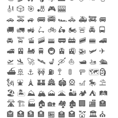
🎻
🎲
🎯
🎳
🎮
🎰
🚗
🚕
🚙
🚌
🚎
🏎
🚓
🚑
🚒
🚐
🚚
🚛
🚜
🛴
🚲
🛵
🏍
🚨
🚔
🚍
🚘
🚖
🚡
🚠
🚟
🚃
🚋
🚞
🚝
🚄
🚅
🚈
🚂
🚆
🚇
🚊
🚉
🚁
🛩
✈
️🛫
🛬
🚀
🛰
💺
🛶
⛵️
🛥
🚤
🛳
⛴
🚢
⚓️
🚧
⛽️
🚏
🚦
🚥
🗺
🗿
🗽
⛲️
🗼
🏰
🏯
🏟
🎡
🎢
🎠
⛱
🏖
🏝
⛰
🏔
🗻
🌋
🏜
🏕
⛺️
🛤
🛣
🏗
🏭
🏠
🏡
🏘
🏚
🏢
🏬
🏣
🏤
🏥
🏦
🏨
🏪
🏫
🏩
💒
🏛
⛪️