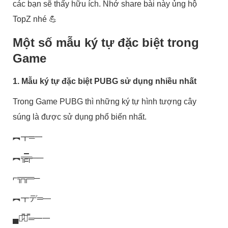
các bạn sẽ thấy hữu ích. Nhớ share bài này ủng hộ
TopZ nhé 💪
Một số mẫu ký tự đặc biệt trong
Game
1. Mẫu ký tự đặc biệt PUBG sử dụng nhiều nhất
Trong Game PUBG thì những ký tự hình tượng cây
súng là được sử dụng phổ biến nhất.
︻┳═一
︻╦̵̵͇̿̿̿̿╤──
⌐╦╦═─
︻┳デ═—
▄︻̷̿┻̿═━一