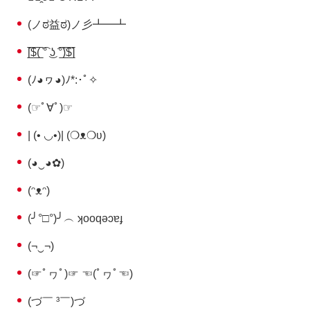
(ノಠ益ಠ)ノ彡┻━┻
[̲̅$̲̅(̲̅ ͡° ͜ʖ ͡°̲̅)̲̅$̲̅]
(ﾉ◕ヮ◕)ﾉ*:･ﾟ✧
(☞ﾟ∀ﾟ)☞
| (• ◡•)| (❍ᴥ❍ʋ)
(◕‿◕✿)
(ᵔᴥᵔ)
(╯°□°)╯︵ ʞooqǝɔɐɟ
(¬‿¬)
(☞ﾟヮﾟ)☞ ☜(ﾟヮﾟ☜)
(づ￣ ³￣)づ