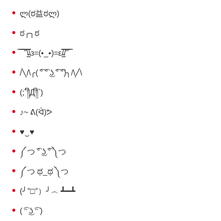
ლ(ಠ益ಠლ)
ಠ╭╮ಠ
̿ ̿ ̿'̿'\̵͇̿̿\з=(•_•)=ε/̵͇̿̿/'̿'̿ ̿
/╲/\╭( ͡° ͡° ͜ʖ ͡° ͡°)╮/\╱\
(;´༎ຶД༎ຶ`)
♪~ ᕕ(ᐛ)ᕗ
♥‿♥
༼ つ ͡° ͜ʖ ͡° ༽つ
༼ つ ಥ_ಥ ༽つ
(╯°□°）╯︵ ┻━┻
( ͡ᵔ ͜ʖ ͡ᵔ )