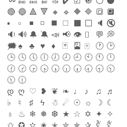
➿
🔚
🔙
🔛
🔝
✔️
☑
️🔘
⚪️
⚫️
🔴
🔵
🔺
🔻
🔸
🔹
🔶
🔷
🔳
🔲
▪️
▫️
◾️
◽️
◼️
◻️
⬛️
⬜️
🔈
🔇
🔉
🔊
🔔
🔕
📣
📢
👁
‍🗨
💬
💭
🗯
♠️
♣️
♥️
♦️
🃏
🎴
🀄️
🕐
🕑
🕒
🕓
🕔
🕕
🕖
🕗
🕘
🕙
🕚
🕛
🕜
🕝
🕞
🕟
🕠
🕡
🕢
🕣
🕤
🕥
🕦
🕧
დ
ღ
♡
❥
❦
❧
♩
♪
♫
♬
♭
♮
♯
ϟ
☃
☄
☉
☼
☽
☾
♁
♨
❄
❅
❆
★
☆
✡
✦
✧
✩
✪
✫
✬
✭
✮
✯
✰
∛
∜