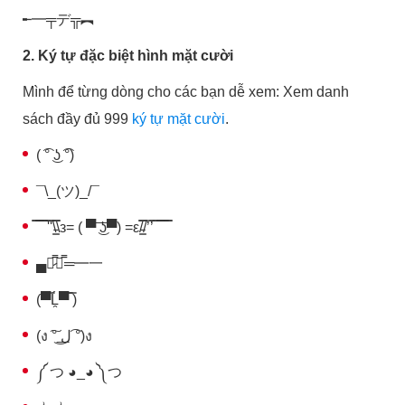
╾━╤デ╦︻
2. Ký tự đặc biệt hình mặt cười
Mình để từng dòng cho các bạn dễ xem: Xem danh
sách đầy đủ 999
ký tự mặt cười
.
( ͡° ͜ʖ ͡°)
¯\_(ツ)_/¯
̿̿ ̿̿ ̿̿ ̿'̿'\̵͇̿̿\з= ( ▀ ͜͞ʖ▀) =ε/̵͇̿̿/’̿’̿ ̿ ̿̿ ̿̿ ̿̿
▄︻̷̿┻̿═━一
(▀̿Ĺ̯▀̿ ̿)
(ง ͠° ͟ل͜ ͡°)ง
༼ つ ◕_◕ ༽つ