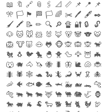
📖
🔖
🔗
📎
🖇
📐
📏
📌
📍
📌
🎌
🏳️
🏴
🏁
🏳️
‍🌈
✂️
🖊
🖋
✒️
🖌
🖍
📝
✏
️🔍
🔎
🔏
🔐
🔒
🔓
🐶
🐱
🐭
🐹
🐰
🦊
🐻
🐼
🐨
🐯
🦁
🐮
🐷
🐽
🐸
🐵
🙊
🙉
🙊
🐒
🐔
🐧
🐦
🐤
🐣
🐥
🦆
🦅
🦉
🦇
🐺
🐗
🐴
🦄
🐝
🐛
🦋
🐌
🐚
🐞
🐜
🕷
🕸
🐢
🐍
🦎
🦂
🦀
🦑
🐙
🦐
🐠
🐟
🐡
🐬
🦈
🐳
🐋
🐊
🐆
🐅
🐃
🐂
🐄
🦌
🐪
🐫
🐘
🦏
🦍
🐎
🐖
🐐
🐏
🐑
🐕
🐩
🐈
🐓
🦃