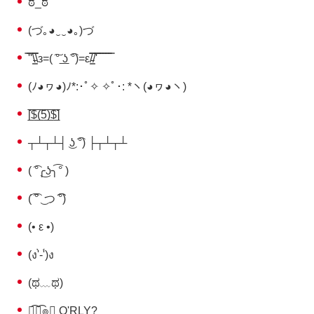
ಠ_ಠ
(づ｡◕‿‿◕｡)づ
̿'̿'\̵͇̿̿\з=( ͠° ͟ʖ ͡°)=ε/̵͇̿̿/'̿̿ ̿ ̿ ̿ ̿ ̿
(ﾉ◕ヮ◕)ﾉ*:･ﾟ✧ ✧ﾟ･: *ヽ(◕ヮ◕ヽ)
[̲̅$̲̅(̲̅5̲̅)̲̅$̲̅]
┬┴┬┴┤ ͜ʖ ͡°) ├┬┴┬┴
( ͡°╭͜ʖ╮͡° )
(͡ ͡° ͜ つ ͡͡°)
(• ε •)
(ง'̀-'́)ง
(ಥ﹏ಥ)
﴾͡๏̯͡๏﴿ O'RLY?