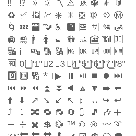
‼
️⁉
️🔅
🔆
〽️
⚠️
🚸
🔱
⚜️
🔰
♻️
✅
🈯️
💹
❇️
✳
️❎
🌐
💠
Ⓜ️
🌀
💤
🏧
🚾
♿️
🅿️
🈳
🈂️
🛂
🛃
🛄
🛅
🚹
🚺
🚼
🚻
🚮
🎦
📶
🈁
🔣
ℹ️
🔤
🔡
🔠
🆖
🆗
🆙
🆒
🆕
🆓
0️
⃣"1"
️⃣2
️⃣3
️⃣4️
⃣"5️"
⃣"6️"
⃣"7️"
⃣"8️"
9️⃣️
🔟
🔢
*⃣
▶
⏸
⏯
⏹
⏺
⏭
⏮
⏩
⏪
⏫
⏬
◀️
🔼
🔽
➡️
⬅️
⬆️
⬇️
↗️
↘️
↙️
↖
️↕
️↔️
↪️
↩️
⤴️
⤵️
🔀
🔁
🔂
🔄
🔃
🎵
🎶
➕
➖
➗
✖️
💲
💱
™️
©️
®️
〰
️➰