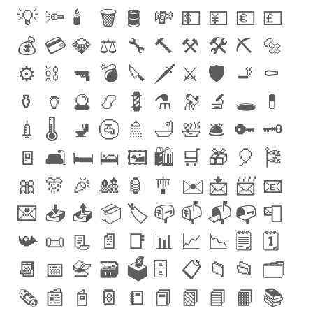
💡
🔦
🕯
🗑
🛢
💸
💵
💴
💶
💷
💰
💳
💎
⚖️
🔧
🔨
⚒
🛠
⛏
🔩
⚙️
⛓
🔫
💣
🔪
🗡
⚔️
🛡
🚬
⚰️
⚱️
🏺
🔮
📿
💈
⚗
🔭
🔬
🕳
💊
💉
🌡
🚽
🚰
🚿
🛁
🛀
🛎
🔑
🗝
🚪
🛋
🛏
🛌
🖼
🛍
🛒
🎁
🎈
🎏
🎀
🎊
🎉
🎎
🏮
🎐
✉️
📩
📨
📧
💌
📥
📤
📦
🏷
📪
📫
📬
📭
📮
📯
📜
📃
📄
📑
📊
📈
📉
🗒
🗓
📆
📅
📇
🗃
🗳
🗄
📋
📁
📂
🗂
🗞
📰
📓
📔
📒
📕
📗
📘
📙
📚