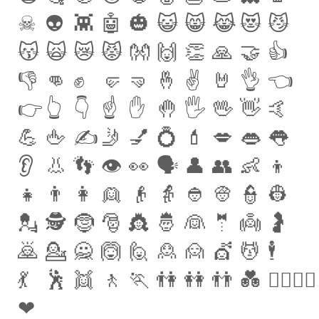
☠
👽
👾
🤖
🎃
😺
😸
😹
😻
😼
😽
🙀
😿
😾
👐
🙌
👏
🙏
🤝
👍
👎
👊
✊
🤛
🤜
🤞
✌
🤘
👌
👈
👉
👆
👇
☝
✋
🤚
🖐
🖖
👋
🤙
💪
🖕
✍
🤳
💅
💍
💄
💋
👄
👅
👂
👃
👣
👁
👀
🗣
👤
👥
👶
👦
👧
👨
👩
👱
👴
👵
👲
👳
👮
👷
💂
🕵
🤶
🎅
👸
🤴
👰
🤵
👼
🤰
🙇
💁
🙅
🙆
🙋
🙎
🙍
💇
💆
🕴
💃
🕺
👯
🚶
🏃
👫
👭
👬
💑
👨‍❤️‍💋‍👨
❤