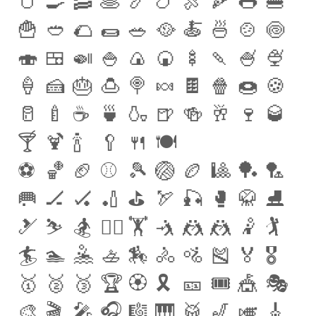
🥚
🍳
🥓
🥞
🍤
🍗
🍖
🍕
🌭
🍔
🍟
🥙
🌮
🌯
🥗
🥘
🍝
🍜
🍲
🍥
🍣
🍱
🍛
🍚
🍙
🍘
🍢
🍡
🍧
🍨
🍦
🍰
🎂
🍮
🍭
🍬
🍫
🍿
🍩
🍪
🥛
🍼
☕️
🍵
🍶
🍺
🍻
🥂
🍷
🥃
🍸
🍹
🍾
🥄
🍴
🍽
⚽️
🏀
🏈
⚾️
🎾
🏐
🏉
🎱
🏓
🏸
🥅
🏒
🏑
🏏
⛳️
🏹
🎣
🥊
🥋
⛸
🎿
⛷
🏂
🏋️‍♀️
🏋️
🤺
🤼
️🤼‍
🤾‍
🏌
🏄‍
🏊‍
🤽‍
🚣
🏇
🚴‍
🚵‍
🎽
🏅
🎖
🥇
🥈
🥉
🏆
🏵
🎗
🎫
🎟
🎪
🎭
🎨
🎬
🎤
🎧
🎼
🎹
🥁
🎷
🎺
🎸