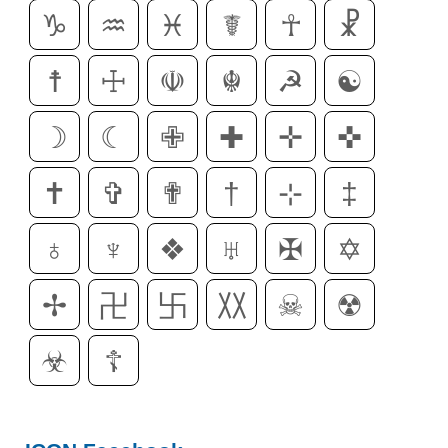
♑
♒
♓
☤
☥
☧
☨
☩
☫
☬
☭
☯
☽
☾
✙
✚
✛
✜
✝
✞
✟
†
⊹
‡
♁
♆
❖
♅
✠
✡
✢
卍
卐
〷
☠
☢
☣
☦