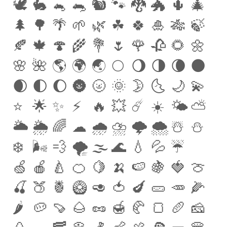
🕊
🐇
🐁
🐀
🐿
🐾
🐉
🐲
🌵
🎄
🌲
🌳
🌴
🌱
🌿
☘
️🍀
🎍
🎋
🍃
🍂
🍁
🍄
🌾
💐
🌷
🌹
🥀
🌻
🌼
🌸
🌺
🌎
🌍
🌏
🌕
🌖
🌗
🌘
🌑
🌒
🌓
🌔
🌚
🌝
🌞
🌛
🌜
🌙
💫
⭐️
🌟
✨
⚡️
🔥
💥
☄️
☀️
🌤
⛅️
🌥
🌦
🌈
☁
️🌧
⛈
🌩
🌨
☃️
⛄️
❄️
🌬
💨
🌪
🌫
🌊
💧
💦
☔️
🍏
🍎
🍐
🍊
🍋
🍌
🍉
🍇
🍓
🍈
🍒
🍑
🍍
🥝
🥑
🍅
🍆
🥒
🥕
🌽
🌶
🥔
🍠
🌰
🥜
🍯
🥐
🍞
🥖
🧀