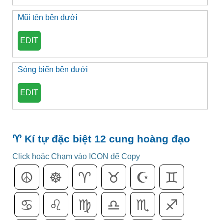
Mũi tên bên dưới
EDIT
Sóng biển bên dưới
EDIT
♈ Kí tự đặc biệt 12 cung hoàng đạo
Click hoặc Chạm vào ICON để Copy
☮
☸
♈
♉
☪
♊
♋
♌
♍
♎
♏
♐