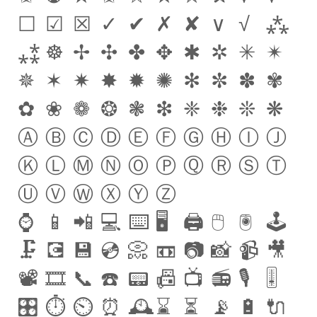
☐
☑
☒
✓
✔
✗
✘
∨
√
⁂
⁎⁑
☸
✢
✣
✤
✥
✱
✲
✳
✴
✵
✶
✷
✸
✹
✺
✻
✼
✽
✾
✿
❀
❁
❂
❃
❇
❈
❉
❊
❋
Ⓐ
Ⓑ
Ⓒ
Ⓓ
Ⓔ
Ⓕ
Ⓖ
Ⓗ
Ⓘ
Ⓙ
Ⓚ
Ⓛ
Ⓜ
Ⓝ
Ⓞ
Ⓟ
Ⓠ
Ⓡ
Ⓢ
Ⓣ
Ⓤ
Ⓥ
Ⓦ
Ⓧ
Ⓨ
Ⓩ
⌚️
📱
📲
💻
⌨️
🖥
🖨
🖱
🖲
🕹
🗜
💽
💾
💿
📀
📼
📷
📸
📹
🎥
📽
🎞
📞
☎️
📟
📠
📺
📻
🎙
🎚
🎛
⏱
⏲
⏰
🕰
⌛️
⏳
📡
🔋
🔌