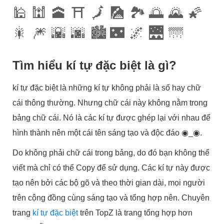
🕌
🕍
🕋
⛩
🗾
🎑
🏞
🌅
🌄
🌠
🎇
🎆
🌇
🌆
🏙
🌃
🌌
🌉
🌁
Tìm hiểu kí tự đặc biệt là gì?
kí tự đặc biệt là những kí tự không phải là số hay chữ
cái thông thường. Nhưng chữ cái này không nằm trong
bảng chữ cái. Nó là các kí tự được ghép lại với nhau để
hình thành nên một cái tên sáng tạo và độc đáo ◉_◉.
Do không phải chữ cái trong bảng, do đó bạn không thể
viết mà chỉ có thể Copy để sử dụng. Các kí tự này được
tạo nên bởi các bộ gõ và theo thời gian dài, mọi người
trên cộng đồng cùng sáng tạo và tổng hợp nên. Chuyên
trang
kí tự đặc biệt
trên TopZ là trang tổng hợp hơn