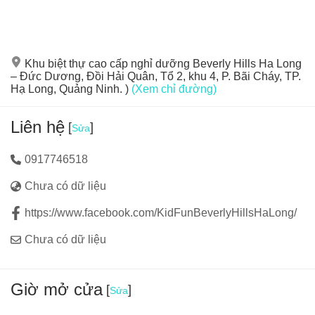
Khu biệt thự cao cấp nghỉ dưỡng Beverly Hills Ha Long
– Đức Dương, Đồi Hải Quân, Tổ 2, khu 4, P. Bãi Cháy, TP.
Hạ Long, Quảng Ninh. )
(Xem chỉ đường)
Liên hệ
[
]
Sửa
0917746518
Chưa có dữ liệu
https://www.facebook.com/KidFunBeverlyHillsHaLong/
Chưa có dữ liệu
An toàn là trên hết:
Kid Fun đặc biệt chú trọng đến độ an
toàn với hệ thống thiết bị bảo vệ cao cấp, khu vực vui chơi
rộng rãi, sạch sẽ. Đội ngũ nhân viên luôn túc trực để đảm
Giờ mở cửa
[
]
Sửa
bảo sự an toàn và hỗ trợ các bé khi cần thiết, giúp ba mẹ
yên tâm tuyệt đối khi cho bé vui chơi.