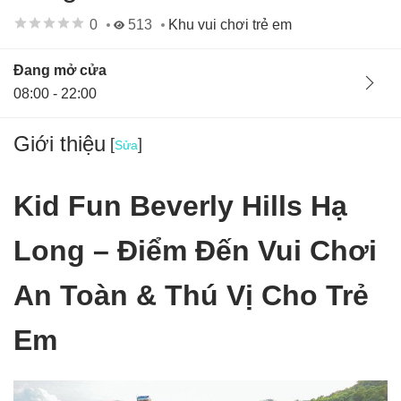
0
513
Khu vui chơi trẻ em
Đang mở cửa
08:00 - 22:00
Giới thiệu
[
]
Sửa
Kid Fun Beverly Hills Hạ
Long – Điểm Đến Vui Chơi
An Toàn & Thú Vị Cho Trẻ
Em
Ban quản lý
01/11/24
Hà Nội, Việt Nam
Kid Fun Beverly Hills Hạ Long