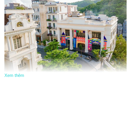
Xem thêm
Vị trí tiện lợi:
Kid Fun Beverly Hills Hạ Long nằm ngay tại
khu biệt thự cao cấp Beverly Hills Ha Long, thuộc P. Bãi
Cháy, TP. Hạ Long. Địa điểm này rất gần và dễ dàng tiếp
cận, thuận tiện cho gia đình đưa bé đến vui chơi vào dịp
cuối tuần.