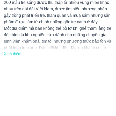
200 mẫu tre sống được thu thập từ nhiều vùng miền khác
nhau trên dải đất Việt Nam, được tìm hiểu phương pháp
gây trồng phát triển tre, tham quan và mua sắm những sản
phẩm được làm từ chính những gốc tre xanh ở đây…
Một địa điểm mà bạn không thể bỏ lỡ khi ghé thăm làng tre
đó chính là khu nghiên cứu dành cho những chuyên gia,
sinh viên khám phá, tìm tòi những phương thức bảo tồn và
phát triển tre xanh. Đặc biệt khi đến đây, du khách có cơ
Xem thêm
hội được tìm hiểu cụ thể hơn về những giống tre, quá trình
phát triển và ghép giống thông qua những hình ảnh, mô
hình, thước phim tư liệu.
Đây cũng là một trong những địa điểm dã ngoại được
đông đảo du khách yêu thích. Vào một ngày đầy nắng dạo
bước dưới những hàng tre xanh rì rào trong gió hay ngồi
dưới gốc cây cùng thưởng thức bữa trưa bên gia đình và
người thân cũng thật tuyệt phải không? Nếu như bạn
muốn dùng bữa tại nhà hàng ở đây thì nhớ liên hệ đặt
trước nhé.