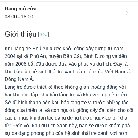
Đang mở cửa
08:00 - 18:00
Giới thiệu
[
]
Sửa
Khu làng tre Phú An được khởi công xây dựng từ năm
2004 tại xã Phú An, huyện Bến Cát, Bình Dương và đến
năm 2008 bắt đầu được đưa vào phục vụ du lịch. Đây là
khu bảo tồn hệ sinh thái tre xanh đầu tiên của Việt Nam và
Đông Nam Á.
Làng tre được thiết kế theo không gian thoáng đãng với
hai khu độc lập: khu bảo tàng tre và khu vực nghiên cứu.
Sở dĩ hình thành nên khu bảo tàng tre vì trước những tác
động của thiên tai và con người, giống cây đại diện cho cốt
cách, nhuệ khí dân tộc đang đứng trước nguy cơ bị “khai
Oanh Nguyễn Phương
22/03/22
0
tử”. Đến với khu du lịch xanh này, bạn sẽ được khám phá
Hà Nội, Việt Nam
0 đóng góp
sự đa dạng phong phú của hệ sinh thái tre xanh với hơn
làng tre phú an