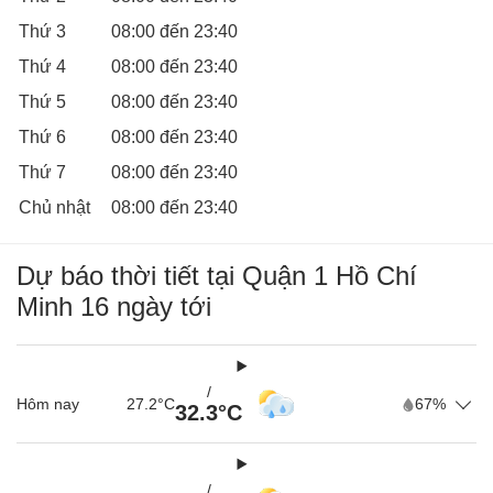
Địa chỉ
:Tầng 3 VinCom Center Đồng Khởi, Số 72 Lê
Thứ 3
08:00 đến 23:40
Thánh Tôn, Bến Nghé, Quận 1, TP. HCM
Thứ 4
08:00 đến 23:40
Giá thành
: Khoảng 65.000 - 300.000 đồng, có nhiều
Thứ 5
08:00 đến 23:40
chương trình khuyến mại, nên trước khi đi bạn nên tham
khảo giá trên Website của CGV.
Thứ 6
08:00 đến 23:40
Giờ mở cửa:
8h00 - 23h40 (Từ thứ 2 đến Chủ Nhật)
Thứ 7
08:00 đến 23:40
CGV Đồng Khởi - Trải nghiệm điện ảnh không thể bỏ
Chủ nhật
08:00 đến 23:40
qua! Nằm tại vị trí đắc địa, CGV Đồng Khởi sở hữu hệ
thống âm thanh, hình ảnh hiện đại bậc nhất. Với hàng
Dự báo thời tiết tại Quận 1 Hồ Chí
loạt các bộ phim bom tấn, các sự kiện đặc biệt và
Minh 16 ngày tới
không gian sang trọng, CGV Đồng Khởi chắc chắn sẽ
làm hài lòng cả những khán giả khó tính nhất.
/
Hôm nay
27.2°C
67%
32.3°C
/