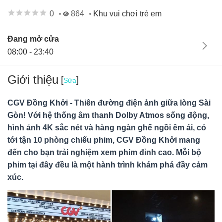
0
864
Khu vui chơi trẻ em
Đang mở cửa
08:00 - 23:40
Giới thiệu
[
]
Sửa
CGV Đồng Khởi - Thiên đường điện ảnh giữa lòng Sài
Gòn! Với hệ thống âm thanh Dolby Atmos sống động,
hình ảnh 4K sắc nét và hàng ngàn ghế ngồi êm ái, có
tới tận 10 phòng chiếu phim, CGV Đồng Khởi mang
đến cho bạn trải nghiệm xem phim đỉnh cao. Mỗi bộ
phim tại đây đều là một hành trình khám phá đầy cảm
xúc.
Ban quản lý
02/10/24
Hà Nội, Việt Nam
CGV Đồng Khởi