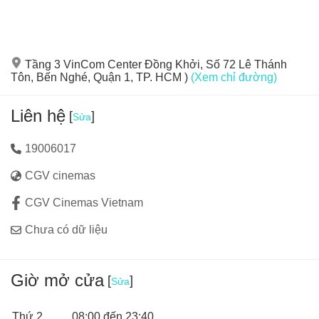
điện ảnh.
Tầng 3 VinCom Center Đồng Khởi, Số 72 Lê Thánh
Tôn, Bến Nghé, Quận 1, TP. HCM )
(Xem chỉ đường)
Liên hệ
[
]
Sửa
19006017
CGV cinemas
CGV Cinemas Vietnam
Chưa có dữ liệu
Giờ mở cửa
[
]
Sửa
Thứ 2
08:00 đến 23:40