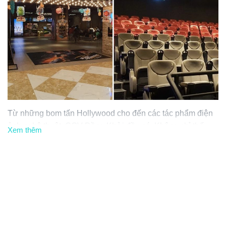
Từ những bom tấn Hollywood cho đến các tác phẩm điện
ảnh nghệ thuật, CGV Đồng Khởi đều có. Không chỉ thế,
Xem thêm
rạp còn cung cấp nhiều loại hình dịch vụ tiện ích như: đặt
vé online, combo ăn uống đa dạng, và không gian sang
trọng để bạn thư giãn trước và sau khi xem phim.