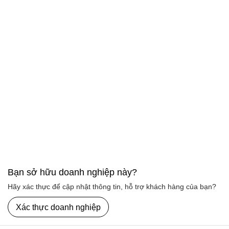
Bạn sở hữu doanh nghiệp này?
Hãy xác thực để cập nhật thông tin, hỗ trợ khách hàng của bạn?
Xác thực doanh nghiệp