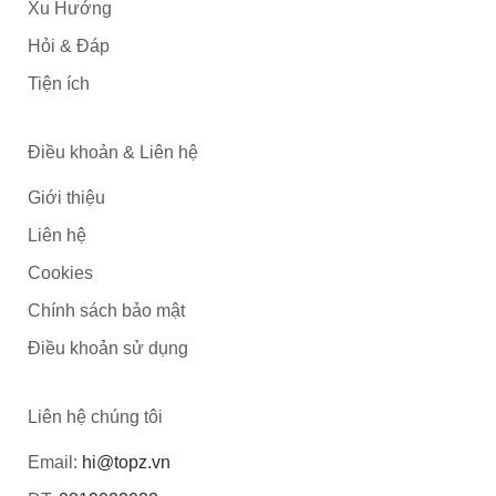
Xu Hướng
Hỏi & Đáp
Tiện ích
Điều khoản & Liên hệ
Giới thiệu
Liên hệ
Cookies
Chính sách bảo mật
Điều khoản sử dụng
Liên hệ chúng tôi
Email:
hi@topz.vn