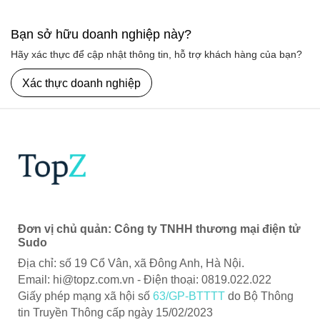
Bạn sở hữu doanh nghiệp này?
Hãy xác thực để cập nhật thông tin, hỗ trợ khách hàng của bạn?
Xác thực doanh nghiệp
Dream Kids là lựa chọn hoàn hảo để cả gia đình cùng
nhau tận hưởng những giờ phút vui vẻ và ý nghĩa.
Đơn vị chủ quản: Công ty TNHH thương mại điện tử
Sudo
Địa chỉ: số 19 Cổ Vân, xã Đông Anh, Hà Nội.
Email:
hi@topz.com.vn
- Điện thoại: 0819.022.022
Giấy phép mạng xã hội số
63/GP-BTTTT
do Bộ Thông
tin Truyền Thông cấp ngày 15/02/2023