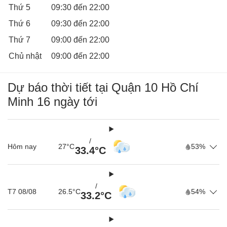
sẽ luôn sẵn sàng hỗ trợ và tạo một môi trường vui chơi an
Thứ 5
09:30 đến 22:00
toàn.
Thứ 6
09:30 đến 22:00
Khu nhà bank:
Khu nhà banh được thiết kế với những quả bóng mềm mại
Thứ 7
09:00 đến 22:00
và an toàn, là nơi lý tưởng để bé dưới 2 tuổi khám phá và
Chủ nhật
09:00 đến 22:00
làm quen với môi trường xung quanh. Tuy nhiên, để đảm
bảo an toàn cho bé, phụ huynh nên theo sát và hỗ trợ bé
Dự báo thời tiết tại Quận 10 Hồ Chí
trong quá trình vui chơi.
Minh 16 ngày tới
/
Hôm nay
27°C
53%
33.4°C
/
T7 08/08
26.5°C
54%
33.2°C