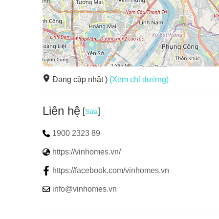
của Thành phố biển hồ.
Đang cập nhật )
(Xem chỉ đường)
Liên hệ
[
]
Sửa
1900 2323 89
https://vinhomes.vn/
https://facebook.com/vinhomes.vn
info@vinhomes.vn