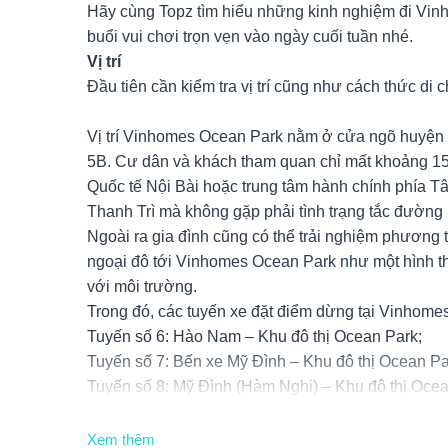
Hãy cùng Topz tìm hiểu những kinh nghiệm đi Vin
buổi vui chơi trọn vẹn vào ngày cuối tuần nhé.
Vị trí
Đầu tiên cần kiểm tra vị trí cũng như cách thức d
Vị trí Vinhomes Ocean Park nằm ở cửa ngõ huyện 
5B. Cư dân và khách tham quan chỉ mất khoảng 15 
Quốc tế Nội Bài hoặc trung tâm hành chính phía T
Thanh Trì mà không gặp phải tình trạng tắc đường 
Ngoài ra gia đình cũng có thể trải nghiệm phương 
ngoại đô tới Vinhomes Ocean Park như một hình thức 
với môi trường.
Trong đó, các tuyến xe đặt điểm dừng tại Vinhome
Tuyến số 6: Hào Nam – Khu đô thị Ocean Park;
Tuyến số 7: Bến xe Mỹ Đình – Khu đô thị Ocean Pa
Tuyến số 8: Mỹ Đình (Hàm Nghi) – Khu đô thị Ocea
Tuyến số 10: Khu đô thị Ocean Park – Sân bay Nội
Khởi động buổi sáng đầy năng lượng bằng cản
Xem thêm