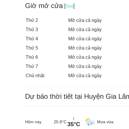
Giờ mở cửa
[
]
Sửa
Thứ 2
Mở cửa cả ngày
Thứ 3
Mở cửa cả ngày
Thứ 4
Mở cửa cả ngày
Thứ 5
Mở cửa cả ngày
Bữa tối dã ngoại cùng tiệc nướng BBQ “bên bờ
Thứ 6
Mở cửa cả ngày
Với 6 công viên BBQ được trang bị hơn 100 điểm n
Thứ 7
Mở cửa cả ngày
nghỉ, bếp nướng, ghế ngồi, nơi sơ chế thực phẩm,
Chủ nhật
Mở cửa cả ngày
tất cả các gia đình muốn cùng nhau trải nghiệm mộ
phẳng lặng.
Về nguyên liệu cho bữa tiệc, các gia đình có thể mu
Dự báo thời tiết tại Huyện Gia Lâ
Đặc biệt, nếu muốn thưởng thức món cá nướng tươ
hồ Ngọc Trai - nơi có hơn 50 tấn cá nước ngọt đư
đảm bảo.
/
Hôm nay
25.8°C
Mưa vừa
35°C