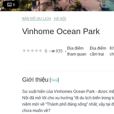
6
BẢN ĐỒ DU LỊCH
HÀ NỘI
Vinhome Ocean Park
Địa điểm
Địa điểm
Kh
0
935
tham quan
cắm trại
ch
Giới thiệu
[
]
Sửa
Sự xuất hiện của Vinhomes Ocean Park - được mệ
Nội đã mở lối cho xu hướng “đi du lịch biển trong t
niệm mới về “Thành phố đáng sống” nhất, vậy tại đ
chưa muốn về?