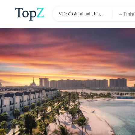
-- Tỉnh
-