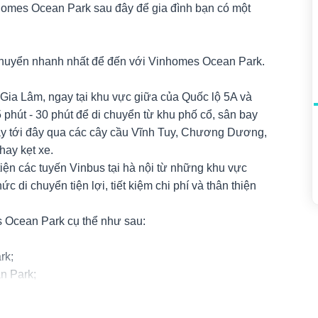
homes Ocean Park sau đây để gia đình bạn có một
i chuyển nhanh nhất để đến với Vinhomes Ocean Park.
Gia Lâm, ngay tại khu vực giữa của Quốc lộ 5A và
phút - 30 phút để di chuyển từ khu phố cổ, sân bay
ây tới đây qua các cây cầu Vĩnh Tuy, Chương Dương,
hay kẹt xe.
tiện các tuyến Vinbus tại hà nội từ những khu vực
di chuyển tiện lợi, tiết kiệm chi phí và thân thiện
s Ocean Park cụ thể như sau:
rk;
n Park;
 Bài.
h quan biển hồ đầy lãng mạn