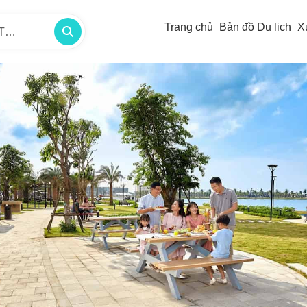
Trang chủ
Bản đồ Du lịch
X
/TP -