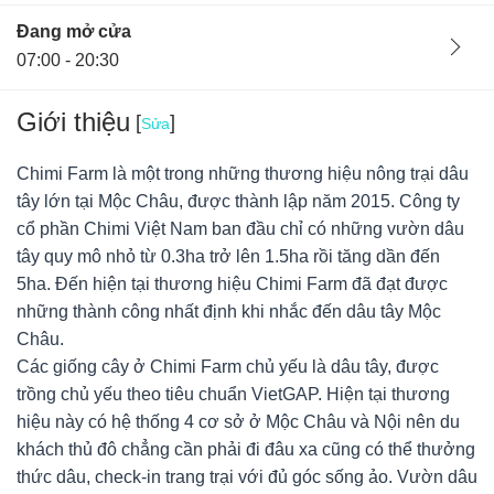
Đang mở cửa
07:00 - 20:30
Giới thiệu
[
]
Sửa
Chimi Farm là một trong những thương hiệu nông trại dâu
tây lớn tại Mộc Châu, được thành lập năm 2015. Công ty
cổ phần Chimi Việt Nam ban đầu chỉ có những vườn dâu
tây quy mô nhỏ từ 0.3ha trở lên 1.5ha rồi tăng dần đến
5ha. Đến hiện tại thương hiệu Chimi Farm đã đạt được
những thành công nhất định khi nhắc đến dâu tây Mộc
Châu.
Các giống cây ở Chimi Farm chủ yếu là dâu tây, được
trồng chủ yếu theo tiêu chuẩn VietGAP. Hiện tại thương
hiệu này có hệ thống 4 cơ sở ở Mộc Châu và Nội nên du
Ban quản lý
18/04/22
0
khách thủ đô chẳng cần phải đi đâu xa cũng có thể thưởng
Hà Nội, Việt Nam
thức dâu, check-in trang trại với đủ góc sống ảo. Vườn dâu
Vườn dâu Chimi Farm 4