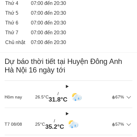
Thứ 4
07:00 đến 20:30
Thứ 5
07:00 đến 20:30
Thứ 6
07:00 đến 20:30
Thứ 7
07:00 đến 20:30
Chimi Farm không chỉ là một vườn dâu, mà còn là một lớp
học ngoài trời lý thú. Qua các hoạt động tại đây, bé sẽ
Chủ nhật
07:00 đến 20:30
được học về nông nghiệp, sinh học, bảo vệ môi trường và
nhiều kỹ năng sống khác. Đây là cơ hội để bé phát triển trí
Dự báo thời tiết tại Huyện Đông Anh
tuệ, thể chất và tình cảm.
Hà Nội 16 ngày tới
/
Hôm nay
26.5°C
67%
31.8°C
/
T7 08/08
25°C
57%
35.2°C