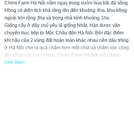
Chimi Farm Hà Nội nằm ngay trong vườn hoa bãi đá sông
Hồng có diện tích khá rộng lên đến khoảng 4ha, khu trồng
ngoài trời rộng 3ha và trong nhà kính khoảng 1ha.
Giống cây ở đây chủ yếu là giống Nhật, Hàn được vận
chuyển trực tiếp từ Mộc Châu đến Hà Nội. Bởi đặc điểm
khí hậu của 2 vùng đất hoàn toàn khác nhau nên dâu trồng
ở Hà Nội cho ra quả chậm hơn một chút và chăm sóc cũng
tốn công sức hơn nhiều. Chimi Farm Hà Nội mới được
Xem thêm
khai trương tháng 2/2020, ngoài dâu tây thì vườn còn trồng
thêm nho nữa. Hiện tại đang có 2 giống nho chính được
trồng là nho móng tay đen, nho hạ đen. Đặc biệt du khách
đi khám phá Hà Nội ghé chơi sẽ được check-in hoàn toàn
miễn phí, được hòa mình vào không khí trong lành của
thiên nhiên xung quanh.