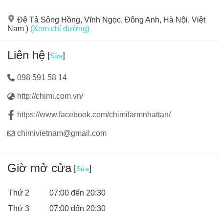
loại dâu khác nhau. Không chỉ là một trải nghiệm thú vị,
việc tự tay thu hoạch dâu còn giúp bé yêu thiên nhiên và
Đê Tả Sông Hồng, Vĩnh Ngọc, Đông Anh, Hà Nội, Việt
Nam )
(Xem chỉ đường)
trân trọng thành quả lao động.
Liên hệ
[
]
Sửa
098 591 58 14
http://chimi.com.vn/
https://www.facebook.com/chimifarmnhattan/
chimivietnam@gmail.com
Giờ mở cửa
[
]
Sửa
Thứ 2
07:00 đến 20:30
Thứ 3
07:00 đến 20:30