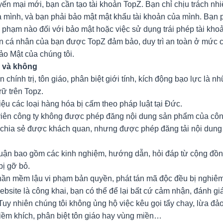
yến mại mới, bạn cần tạo tài khoản TopZ. Bạn chỉ chịu trách nh
ủa mình, và bạn phải bảo mật mật khẩu tài khoản của mình. Bạn 
i phạm nào đối với bảo mật hoặc việc sử dụng trái phép tài kho
oản cá nhân của bạn được TopZ đảm bảo, duy trì an toàn ở mức 
o Mật của chúng tôi.
 và không
 chính trị, tôn giáo, phân biệt giới tính, kích động bạo lực là 
rữ trên Topz.
iệu các loại hàng hóa bị cấm theo pháp luật tại Đức.
iên công ty không được phép đăng nội dung sản phẩm của công
chia sẻ được khách quan, nhưng được phép đăng tải nội dung
uận bao gồm các kinh nghiệm, hướng dẫn, hỏi đáp từ cộng đồ
bị gỡ bỏ.
phần mềm lậu vi phạm bản quyền, phát tán mã độc đều bị nghiê
bsite là công khai, bạn có thể để lại bất cứ cảm nhận, đánh gi
Tuy nhiên chúng tôi không ủng hộ việc kêu gọi tẩy chay, lừa đ
hiềm khích, phân biệt tôn giáo hay vùng miền…