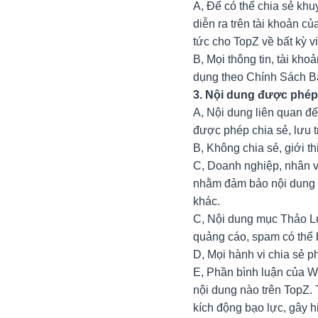
A, Để có thể chia sẻ khu
diễn ra trên tài khoản c
tức cho TopZ về bất kỳ v
B, Mọi thông tin, tài kh
dụng theo Chính Sách Bả
3. Nội dung được phép
A, Nội dung liên quan đến
được phép chia sẻ, lưu t
B, Không chia sẻ, giới th
C, Doanh nghiệp, nhân v
nhằm đảm bảo nội dung 
khác.
C, Nội dung mục Thảo L
quảng cáo, spam có thể 
D, Mọi hành vi chia sẻ 
E, Phần bình luận của We
nội dung nào trên TopZ. 
kích động bạo lực, gây 