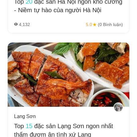
Top
20
đặc sản Hà Nội ngon khó cưỡng
- Niềm tự hào của người Hà Nội
4,132
5.0
(0 Bình luận)
Lạng Sơn
Top
15
đặc sản Lạng Sơn ngon nhất
thấm đượm ân tình xứ Lạng