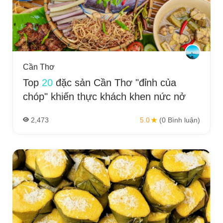
Cần Thơ
Top
20
đặc sản Cần Thơ "đỉnh của
chóp" khiến thực khách khen nức nở
2,473
5.0
(0 Bình luận)