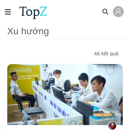
Xu hướng
46
kết quả