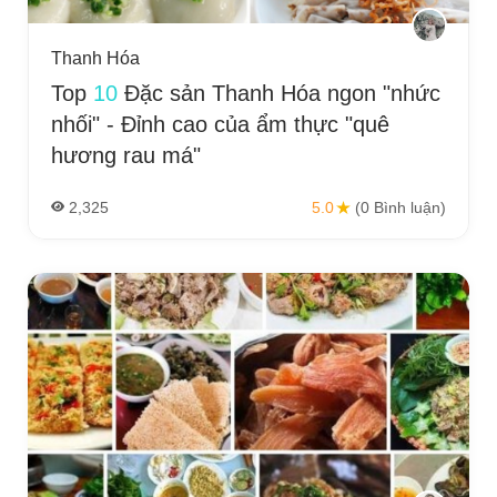
Thanh Hóa
Top
10
Đặc sản Thanh Hóa ngon "nhức
nhối" - Đỉnh cao của ẩm thực "quê
hương rau má"
2,325
5.0
(0 Bình luận)