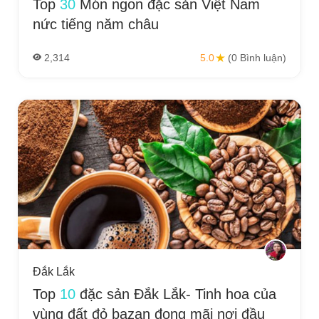
Top
30
Món ngon đặc sản Việt Nam
nức tiếng năm châu
2,314
5.0
(0 Bình luận)
Đắk Lắk
Top
10
đặc sản Đắk Lắk- Tinh hoa của
vùng đất đỏ bazan đọng mãi nơi đầu