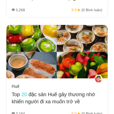
3,268
5.0
(0 Bình luận)
Huế
Top
20
đặc sản Huế gây thương nhớ
khiến người đi xa muốn trở về
3,164
5.0
(0 Bình luận)