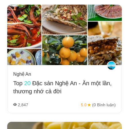
Nghệ An
Top
20
Đặc sản Nghệ An - Ăn một lần,
thương nhớ cả đời
2,847
5.0
(0 Bình luận)