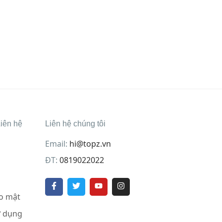
iên hệ
Liên hệ chúng tôi
Email:
hi@topz.vn
ĐT:
0819022022
o mật
ử dụng