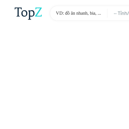
-- Tỉnh
-