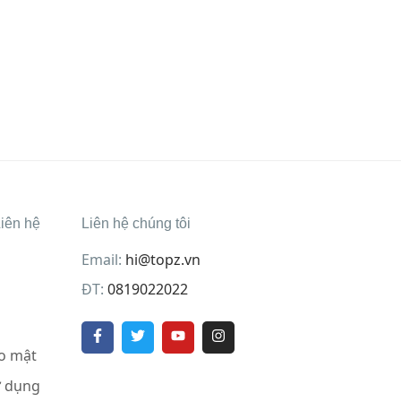
iên hệ
Liên hệ chúng tôi
Email:
hi@topz.vn
ĐT:
0819022022
o mật
ử dụng