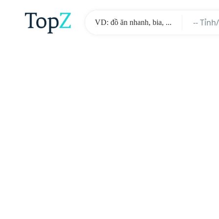
-- Tỉnh
-