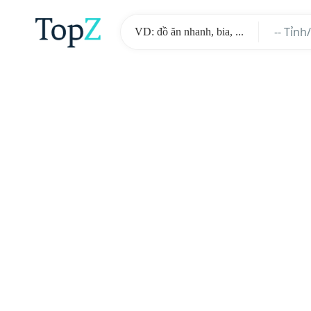
-- Tỉnh
-