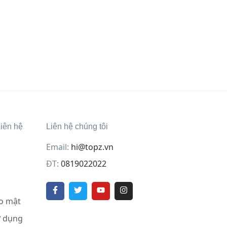
iên hệ
Liên hệ chúng tôi
Email:
hi@topz.vn
ĐT:
0819022022
o mật
ử dụng