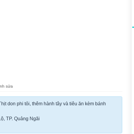
nh
sửa
ịt don phi tỏi, thêm hành tây và tiêu ăn kèm bánh
Lộ, TP. Quảng Ngãi