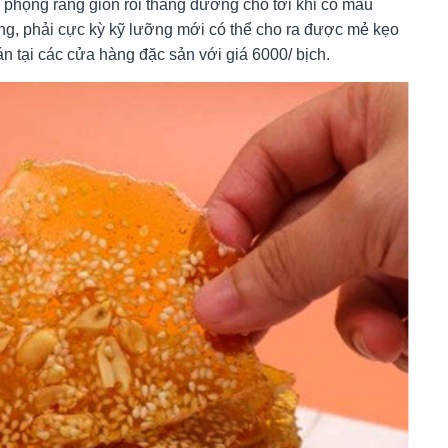
 phộng rang giòn rồi thắng đường cho tới khi có màu
ờng, phải cực kỳ kỹ lưỡng mới có thể cho ra được mẻ kẹo
 tại các cửa hàng đặc sản với giá 6000/ bịch.