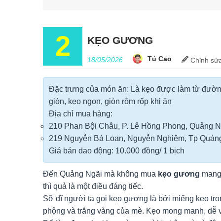
2
KẸO GƯƠNG
Tú Cao
18/05/2026
Chỉnh
sử
Đặc trưng của món ăn: Là kẹo được làm từ đườ
giòn, kẹo ngon, giòn rôm rốp khi ăn
Địa chỉ mua hàng:
210 Phan Bội Châu, P. Lê Hồng Phong, Quảng N
219 Nguyễn Bá Loan, Nguyễn Nghiêm, Tp Quảng
Giá bán dao động: 10.000 đồng/ 1 bịch
Đến Quảng Ngãi mà không mua
kẹo gương
mang 
thì quả là một điều đáng tiếc.
Sỡ dĩ người ta gọi kẹo gương là bởi miếng kẹo tr
phộng và trắng vàng của mè. Kẹo mong manh, dễ v