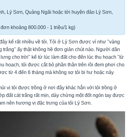
nh, Lý Sơn, Quảng Ngãi hoặc tới huyện đảo Lý Sơn,
đơn khoảng 800.000 - 1 triệu/1 kg)
y kể rất nhiều về tỏi. Tỏi ở Lý Sơn được ví như "vàng
g trắng" ấy thật không hề đơn giản chút nào. Người dân
lưng cho trời" kể từ lúc làm đất cho đến lúc thu hoạch "từ
hu hoạch, tỏi được cắt bỏ phần thân trên rồi đem phơi cho
ược từ 4 đến 6 tháng mà không sợ tỏi bi hư hoặc nảy
ùi vị tỏi được trồng ở nơi đây khác hẳn với tỏi trồng ở
ớp đất cát trắng rất mịn, dày chừng một đốt ngón tay được
 làm nên hương vị đặc trưng của tỏi Lý Sơn.