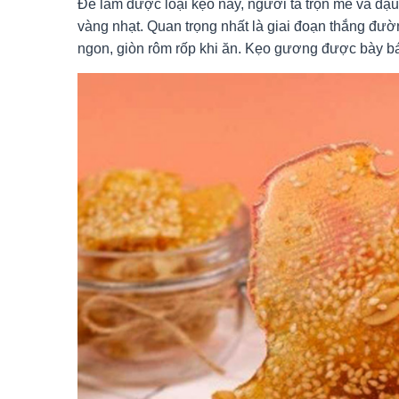
Để làm được loại kẹo này, người ta trộn mè và đậu
vàng nhạt. Quan trọng nhất là giai đoạn thắng đư
ngon, giòn rôm rốp khi ăn. Kẹo gương được bày bán