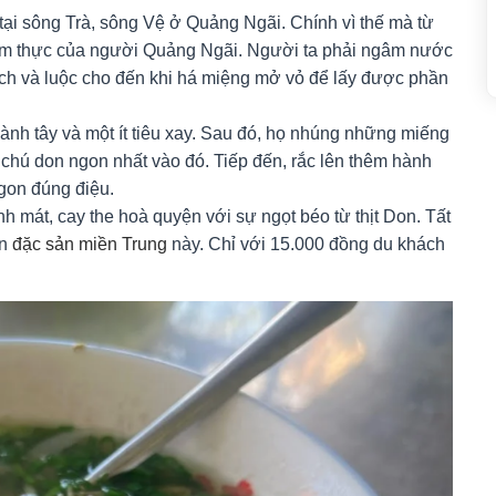
 tại sông Trà, sông Vệ ở Quảng Ngãi. Chính vì thế mà từ
 ẩm thực của người Quảng Ngãi. Người ta phải ngâm nước
ch và luộc cho đến khi há miệng mở vỏ để lấy được phần
ành tây và một ít tiêu xay. Sau đó, họ nhúng những miếng
chú don ngon nhất vào đó. Tiếp đến, rắc lên thêm hành
ngon đúng điệu.
 mát, cay the hoà quyện với sự ngọt béo từ thịt Don. Tất
ăn
đặc sản miền Trung
này. Chỉ với 15.000 đồng du khách