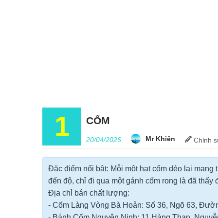
1
CỐM
Mr Khiên
20/04/2026
Chỉnh
s
Đặc điểm nổi bật: Mỗi một hạt cốm dẻo lại mang
đến độ, chỉ đi qua một gánh cốm rong là đã thấy 
Địa chỉ bán chất lượng:
- Cốm Làng Vòng Bà Hoản: Số 36, Ngõ 63, Đườn
- Bánh Cốm Nguyên Ninh: 11 Hàng Than, Nguyễn