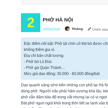
2
PHỞ HÀ NỘI
Hoàng
20/04/2026
Chỉnh
sửa
Đặc điểm nổi bật: Phở tái chín có thịt bò được ch
không thêm gia vị.
Địa chỉ bán chất lượng:
- Phở bò Lò Đúc
- Phở gà Quán Thánh…
Mức giá dao động: 30.000 - 60.000 đồng/bát
Dạo quanh sáng sớm trên những con phố tại Hà Nộ
dùng phở. Người nấu phải hầm xương khá lâu, kèm
phở vẫn đảm bảo độ trong vắt nhưng lại có vị ngọ
Bát phở ngun ngút khói trong thời tiết se lạnh và