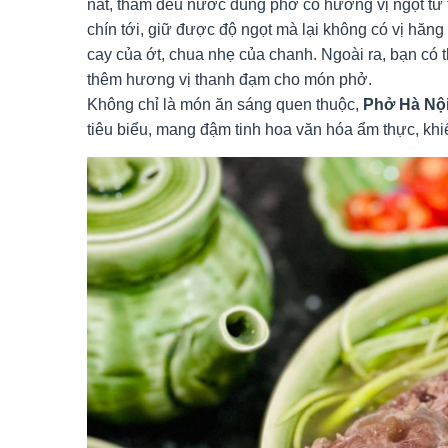
nát, thấm đều nước dùng phở có hương vị ngọt từ
chín tới, giữ được độ ngọt mà lại không có vị hăng 
cay của ớt, chua nhẹ của chanh. Ngoài ra, bạn có t
thêm hương vị thanh đạm cho món phở.
Không chỉ là món ăn sáng quen thuộc,
Phở Hà Nộ
tiêu biểu, mang đậm tinh hoa văn hóa ẩm thực, khi