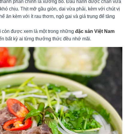
 thành phần chính là xương bò. Đầu hành được chần vừa
khó chịu. Thịt mỡ gầu giòn, dai vừa phải, kèm với chút vị
hể ăn kèm với ít rau thơm, ngò gai và giá trụng để tăng
i
còn được xem là một trong những
đặc sản Việt Nam
ến bất kỳ ai từng thưởng thức đều nhớ mãi.