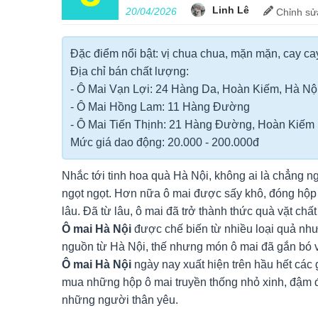
Linh Lê
20/04/2026
Chỉnh
sử
Đặc điểm nổi bật: vị chua chua, mặn mặn, cay cay
Địa chỉ bán chất lượng:
- Ô Mai Vạn Lợi: 24 Hàng Da, Hoàn Kiếm, Hà Nộ
- Ô Mai Hồng Lam: 11 Hàng Đường
- Ô Mai Tiến Thịnh: 21 Hàng Đường, Hoàn Kiếm
Mức giá dao động: 20.000 - 200.000đ
Nhắc tới tinh hoa quà Hà Nội, không ai là chẳng n
ngọt ngọt. Hơn nữa ô mai được sấy khô, đóng hộp c
lâu. Đã từ lâu, ô mai đã trở thành thức quà vặt ch
Ô mai Hà Nội
được chế biến từ nhiều loại quả nh
nguồn từ Hà Nội, thế nhưng món ô mai đã gắn bó vớ
Ô mai Hà Nội
ngày nay xuất hiện trên hầu hết các
mua những hộp ô mai truyền thống nhỏ xinh, đậm đ
những người thân yêu.