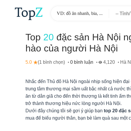
-- Tỉnh
-
Top
20
đặc sản Hà Nội n
hào của người Hà Nội
5.0
(1 bình chọn)
0 bình luận
4,120
Hà N
Nhắc đến Thủ đô Hà Nội ngoài nhịp sống hiện đại c
trung tâm thương mại sầm uất bậc nhất cả nước t
ăn từ dân giã cho đến thời thượng là kết tinh ẩm t
trở thành thương hiệu nức lòng người Hà Nội.
Dưới đây chúng tôi sẽ gợi ý giúp bạn
top 20 đặc 
mua để biếu người thân, bạn bè làm quà sau một c