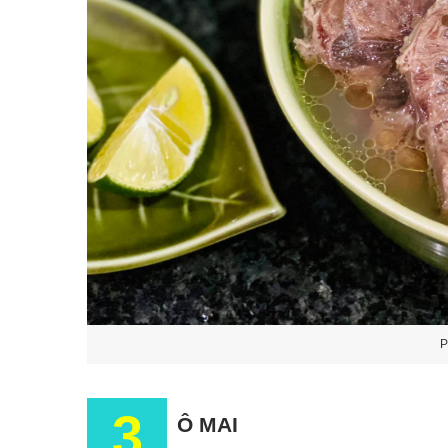
P
3
Ô MAI