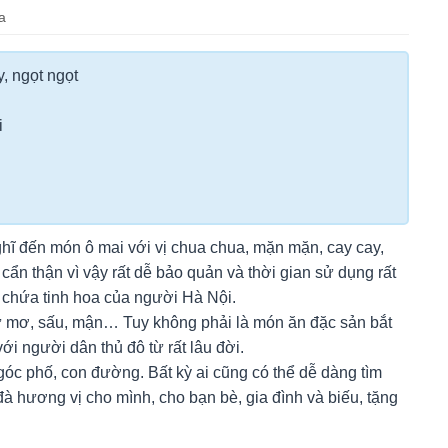
a
, ngọt ngọt
i
ghĩ đến món ô mai với vị chua chua, mặn mặn, cay cay,
ẩn thận vì vậy rất dễ bảo quản và thời gian sử dụng rất
ất chứa tinh hoa của người Hà Nội.
ư mơ, sấu, mận… Tuy không phải là món ăn đặc sản bắt
i người dân thủ đô từ rất lâu đời.
 góc phố, con đường. Bất kỳ ai cũng có thể dễ dàng tìm
à hương vị cho mình, cho bạn bè, gia đình và biếu, tặng