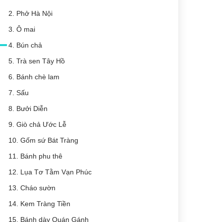
2. Phở Hà Nội
3. Ô mai
4. Bún chả
5. Trà sen Tây Hồ
6. Bánh chè lam
7. Sấu
8. Bưởi Diễn
9. Giò chả Ước Lễ
10. Gốm sứ Bát Tràng
11. Bánh phu thê
12. Lụa Tơ Tằm Vạn Phúc
13. Cháo sườn
14. Kem Tràng Tiền
15. Bánh dày Quán Gánh